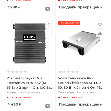
Нет в наличии
Нет в наличии
3 790
₽
Продажи прекращены
ПРОЦЕССОРНЫЙ
Усилитель звука Oris
Усилитель звука Kicx
Electronics PDA-65.2 [AB,
Sound Civilization SC 80.2
65 Вт x 2 при 4 Ом, 100 Вт
[D, 80 Вт x 2 при 4 Ом, 160
x 2 при 2 Ом]
Вт x 2 при 2 Ом]
2‑канальный усилитель
2‑канальный усилитель
Нет в наличии
Нет в наличии
4 490
₽
Продажи прекращены