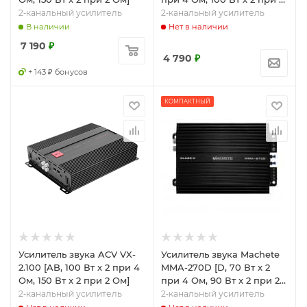
Ом]
2‑канальный усилитель
2‑канальный усилитель
В наличии
Нет в наличии
7 190
₽
4 790
₽
+ 143 ₽ бонусов
КОМПАКТНЫЙ
Усилитель звука ACV VX-
Усилитель звука Machete
2.100 [AB, 100 Вт x 2 при 4
MMA-270D [D, 70 Вт x 2
Ом, 150 Вт x 2 при 2 Ом]
при 4 Ом, 90 Вт x 2 при 2
Ом]
2‑канальный усилитель
2‑канальный усилитель