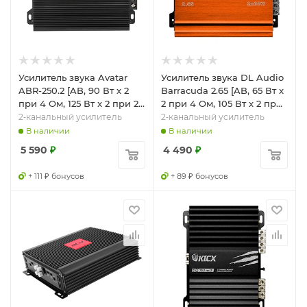
Усилитель звука Avatar
Усилитель звука DL Audio
ABR-250.2 [AB, 90 Вт x 2
Barracuda 2.65 [AB, 65 Вт x
при 4 Ом, 125 Вт x 2 при 2
2 при 4 Ом, 105 Вт x 2 при
Ом]
2 Ом]
2‑канальный усилитель
2‑канальный усилитель
В наличии
В наличии
5 590
₽
4 490
₽
+ 111 ₽ бонусов
+ 89 ₽ бонусов