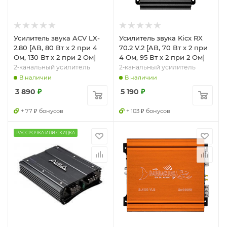
Усилитель звука ACV LX-
Усилитель звука Kicx RX
2.80 [AB, 80 Вт x 2 при 4
70.2 V.2 [AB, 70 Вт x 2 при
Ом, 130 Вт x 2 при 2 Ом]
4 Ом, 95 Вт x 2 при 2 Ом]
2‑канальный усилитель
2‑канальный усилитель
В наличии
В наличии
3 890
₽
5 190
₽
+ 77 ₽ бонусов
+ 103 ₽ бонусов
РАССРОЧКА ИЛИ СКИДКА