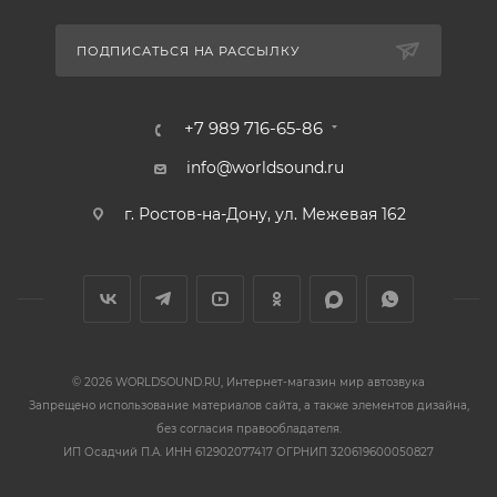
ПОДПИСАТЬСЯ НА РАССЫЛКУ
+7 989 716-65-86
info@worldsound.ru
г. Ростов-на-Дону, ул. Межевая 162
© 2026 WORLDSOUND.RU, Интернет-магазин мир автозвука
Запрещено использование материалов сайта, а также элементов дизайна,
без согласия правообладателя.
ИП Осадчий П.А. ИНН 612902077417 ОГРНИП 320619600050827