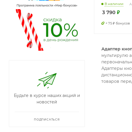
В наличии
А
3 790
₽
+ 75 ₽ бонусов
Адаптер кно
мультирулю а
первоначальн
Адаптеры кно
дистанционно
товаров перед
Будьте в курсе наших акций и
новостей
ПОДПИСАТЬСЯ