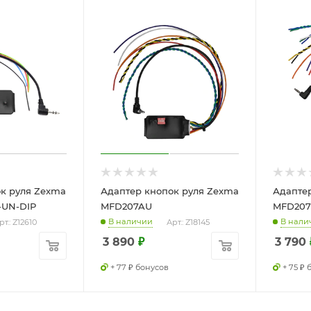
к руля Zexma
Адаптер кнопок руля Zexma
Адапте
-UN-DIP
MFD207AU
MFD20
В наличии
В нали
рт.: Z12610
Арт.: Z18145
3 890
₽
3 790
+ 77 ₽ бонусов
+ 75 ₽