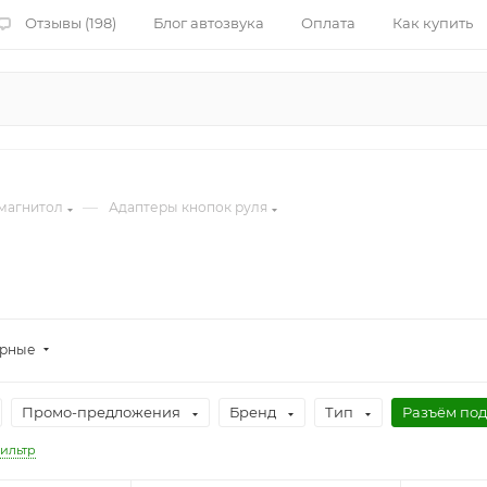
Отзывы (198)
Блог автозвука
Оплата
Как купить
—
магнитол
Адаптеры кнопок руля
ярные
Промо-предложения
Бренд
Тип
Разъём по
ильтр