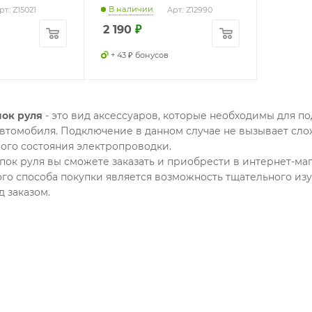
В наличии
рт.: Z15021
Арт.: Z12990
2 190
₽
+ 43 ₽ бонусов
пок руля
- это вид аксессуаров, которые необходимы для п
втомобиля. Подключение в данном случае не вызывает слож
ого состояния электропроводки.
пок руля вы сможете заказать и приобрести в интернет
го способа покупки является возможность тщательного из
 заказом.