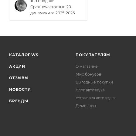
Топ продаж!
Cреднечастотные 20
динамики за 2025-2026
КАТАЛОГ WS
ПОКУПАТЕЛЯМ
АКЦИИ
О магазине
Мир бонусов
ОТЗЫВЫ
Выгодные покупки
НОВОСТИ
Блог автозвука
Установка автозвука
БРЕНДЫ
Демокары