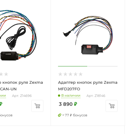
р кнопок руля Zexma
Адаптер кнопок руля Zexma
7CAN-UN
MFD207FO
чии
В наличии
Арт.: Z14696
Арт.: Z18146
₽
3 890
₽
 бонусов
+ 77 ₽ бонусов