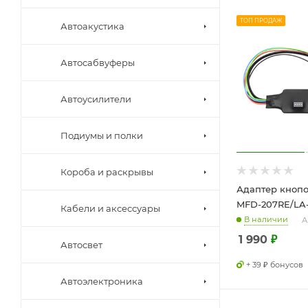
ТОП ПРОДАЖ
Автоакустика
Автосабвуферы
Автоусилители
Подиумы и полки
Короба и раскрывы
Адаптер кнопо
MFD-207RE/LA
Кабели и аксессуары
В наличии
А
1 990
₽
Автосвет
+ 39 ₽ бонусов
Автоэлектроника