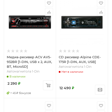
Медиа-ресивер ACV AVS-
CD ресивер Alpine CDE-
932BR [1-DIN, USB x 2, AUX,
175R [1-DIN, AUX, USB]
BT, MicroSD]
Автомагнитола 1-Din
Автомагнитола 1-Din
Нет в наличии
В наличии
2 290
₽
12 490
₽
+ 45 ₽ бонусов