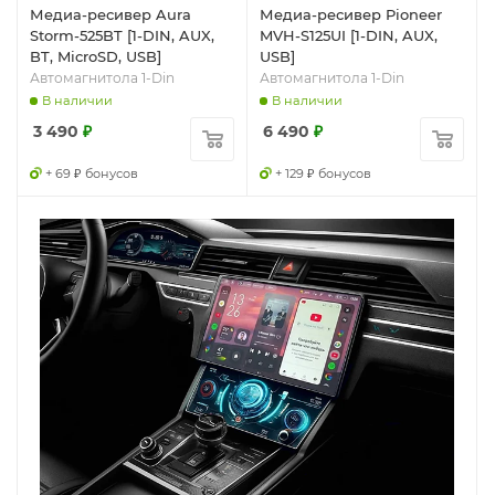
Медиа-ресивер Aura
Медиа-ресивер Pioneer
Storm-525BT [1-DIN, AUX,
MVH-S125UI [1-DIN, AUX,
BT, MicroSD, USB]
USB]
Автомагнитола 1-Din
Автомагнитола 1-Din
В наличии
В наличии
3 490
₽
6 490
₽
+ 69 ₽ бонусов
+ 129 ₽ бонусов