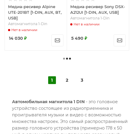
Медиа-ресивер Alpine
Медиа-ресивер Sony DSX-
UTE-201BT [1-DIN, AUX, BT,
A212UI [1-DIN, AUX, USB]
USB]
Автомагнитола 1-Din
Автомагнитола 1-Din
Нет в наличии
Нет в наличии
14 030
₽
5 490
₽
1
2
3
Автомобильная магнитола 1 DIN
- это головное
устройство состоящее из радиоприемника и
проигрывателя музыки и видео с возможностью
множества настроек. Это самый распространенный
размер головного устройства (примерно 178 х 50