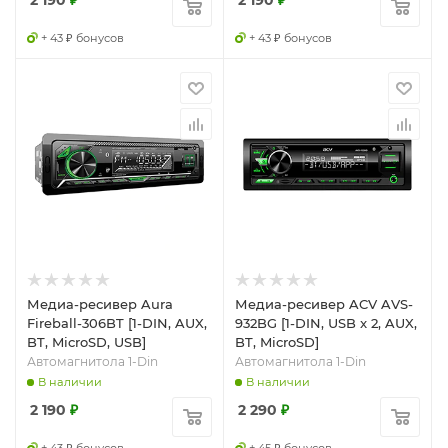
2 190
₽
2 190
₽
+ 43 ₽ бонусов
+ 43 ₽ бонусов
Медиа-ресивер Aura
Медиа-ресивер ACV AVS-
Fireball-306BT [1-DIN, AUX,
932BG [1-DIN, USB x 2, AUX,
BT, MicroSD, USB]
BT, MicroSD]
Автомагнитола 1-Din
Автомагнитола 1-Din
В наличии
В наличии
2 190
₽
2 290
₽