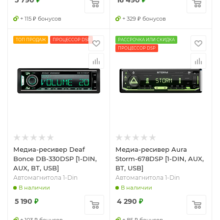
5 790
₽
16 490
₽
+ 115 ₽ бонусов
+ 329 ₽ бонусов
ТОП ПРОДАЖ
ПРОЦЕССОР DSP
РАССРОЧКА ИЛИ СКИДКА
ПРОЦЕССОР DSP
Медиа-ресивер Deaf
Медиа-ресивер Aura
Bonce DB-330DSP [1-DIN,
Storm-678DSP [1-DIN, AUX,
AUX, BT, USB]
BT, USB]
Автомагнитола 1-Din
Автомагнитола 1-Din
В наличии
В наличии
5 190
₽
4 290
₽