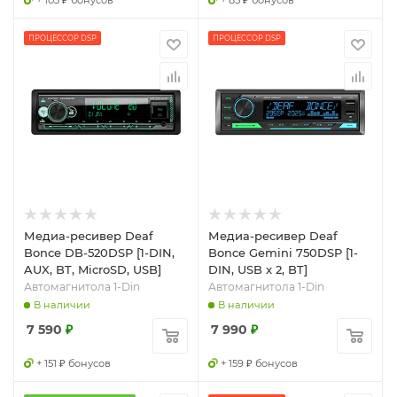
+ 103 ₽ бонусов
+ 85 ₽ бонусов
ПРОЦЕССОР DSP
ПРОЦЕССОР DSP
Медиа-ресивер Deaf
Медиа-ресивер Deaf
Bonce DB-520DSP [1-DIN,
Bonce Gemini 750DSP [1-
AUX, BT, MicroSD, USB]
DIN, USB x 2, BT]
Автомагнитола 1-Din
Автомагнитола 1-Din
В наличии
В наличии
7 590
₽
7 990
₽
+ 151 ₽ бонусов
+ 159 ₽ бонусов