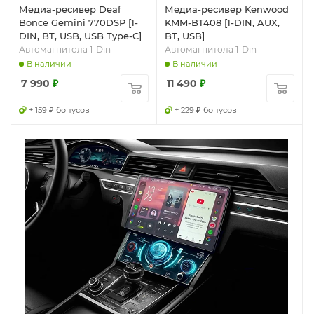
Медиа-ресивер Deaf
Медиа-ресивер Kenwood
Bonce Gemini 770DSP [1-
KMM-BT408 [1-DIN, AUX,
DIN, BT, USB, USB Type-C]
BT, USB]
Автомагнитола 1-Din
Автомагнитола 1-Din
В наличии
В наличии
7 990
₽
11 490
₽
+ 159 ₽ бонусов
+ 229 ₽ бонусов