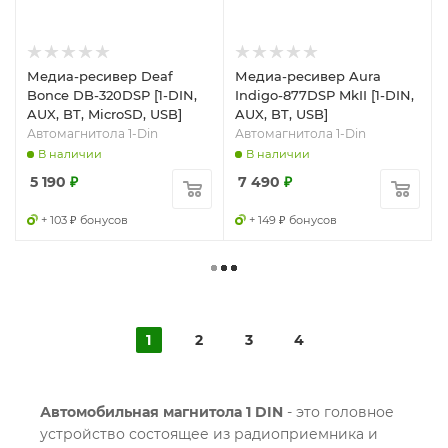
Медиа-ресивер Deaf
Медиа-ресивер Aura
Bonce DB-320DSP [1-DIN,
Indigo-877DSP MkII [1-DIN,
AUX, BT, MicroSD, USB]
AUX, BT, USB]
Автомагнитола 1-Din
Автомагнитола 1-Din
В наличии
В наличии
5 190
₽
7 490
₽
+ 103 ₽ бонусов
+ 149 ₽ бонусов
1
2
3
4
Автомобильная магнитола 1 DIN
- это головное
устройство состоящее из радиоприемника и