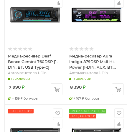
Медиа-ресивер Deaf
Медиа-ресивер Aura
Bonce Gemini 760DSP [1-
Indigo-879DSP MkII Hi-
DIN, BT, USB Type-C]
Power [1-DIN, AUX, BT,
USB]
Автомагнитола 1-Din
Автомагнитола 1-Din
В наличии
В наличии
7 990
₽
8 390
₽
+ 159 ₽ бонусов
+ 167 ₽ бонусов
ПРОЦЕССОР DSP
РАССРОЧКА ИЛИ СКИДКА
ПРОЦЕССОР 8DSP