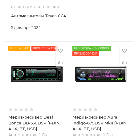
НОВИНКИ И ОБНОВЛЕНИЯ
Автомагнитолы Teyes CC4
5 декабря 2024
ТОП ПРОДАЖ
ПРОЦЕССОР DSP
РАССРОЧКА ИЛИ СКИДКА
ПРОЦЕССОР DSP
Медиа-ресивер Deaf
Медиа-ресивер Aura
Bonce DB-530DSP [1-DIN,
Indigo-679DSP MkII [1-DIN,
AUX, BT, USB]
AUX, BT, USB]
Автомагнитола 1-Din
Автомагнитола 1-Din