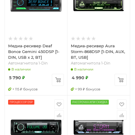
Медиа-ресивер Deaf
Медиа-ресивер Aura
Bonce Gemini 450DSP [1-
Storm-868DSP [1-DIN, AUX,
DIN, USB x 2, BT]
BT, USB]
Автомагнитола 1-Din
Автомагнитола 1-Din
В наличии
В наличии
5 790
₽
4 990
₽
+ 115 ₽ бонусов
+ 99 ₽ бонусов
ПРОЦЕССОР DSP
РАССРОЧКА ИЛИ СКИДКА