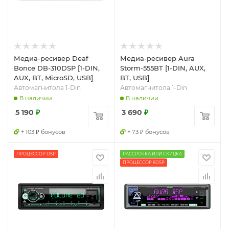
Медиа-ресивер Deaf
Медиа-ресивер Aura
Bonce DB-310DSP [1-DIN,
Storm-555BT [1-DIN, AUX,
AUX, BT, MicroSD, USB]
BT, USB]
Автомагнитола 1-Din
Автомагнитола 1-Din
В наличии
В наличии
5 190
₽
3 690
₽
+ 103 ₽ бонусов
+ 73 ₽ бонусов
ПРОЦЕССОР DSP
РАССРОЧКА ИЛИ СКИДКА
ПРОЦЕССОР 8DSP