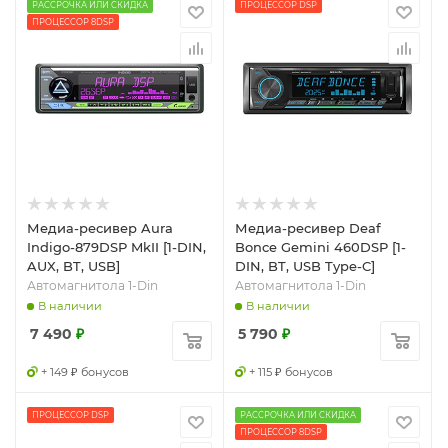
РАССРОЧКА ИЛИ СКИДКА
ПРОЦЕССОР DSP
ПРОЦЕССОР 8DSP
Медиа-ресивер Aura
Медиа-ресивер Deaf
Indigo-879DSP MkII [1-DIN,
Bonce Gemini 460DSP [1-
AUX, BT, USB]
DIN, BT, USB Type-C]
Автомагнитола 1-Din
Автомагнитола 1-Din
В наличии
В наличии
7 490
₽
5 790
₽
+ 149 ₽ бонусов
+ 115 ₽ бонусов
ПРОЦЕССОР DSP
РАССРОЧКА ИЛИ СКИДКА
ПРОЦЕССОР 8DSP