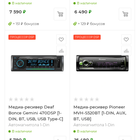
В наличии
В наличии
7 590
₽
6 490
₽
+ 151 ₽ бонусов
+ 129 ₽ бонусов
ПРОЦЕССОР DSP
ПРОЦЕССОР DSP
Медиа-ресивер Deaf
Медиа-ресивер Pioneer
Bonce Gemini 470DSP [1-
MVH-S520BT [1-DIN, AUX,
DIN, BT, USB, USB Type-C]
BT, USB]
Автомагнитола 1-Din
Автомагнитола 1-Din
В наличии
В наличии