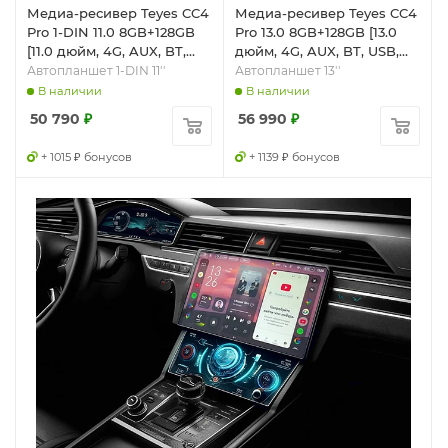
Медиа-ресивер Teyes CC4
Медиа-ресивер Teyes CC4
Pro 1-DIN 11.0 8GB+128GB
Pro 13.0 8GB+128GB [13.0
[11.0 дюйм, 4G, AUX, BT,
дюйм, 4G, AUX, BT, USB,
USB, Wi-Fi]
Wi-Fi]
Автопланшет 1-DIN 11''
Автопланшет 13''
В наличии
В наличии
50 790
₽
56 990
₽
+ 1015 ₽ бонусов
+ 1139 ₽ бонусов