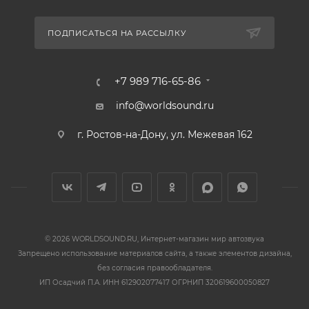
ПОДПИСАТЬСЯ НА РАССЫЛКУ
+7 989 716-65-86
info@worldsound.ru
г. Ростов-на-Дону, ул. Межевая 162
© 2026 WORLDSOUND.RU, Интернет-магазин мир автозвука
Запрещено использование материалов сайта, а также элементов дизайна,
без согласия правообладателя.
ИП Осадчий П.А. ИНН 612902077417 ОГРНИП 320619600050827