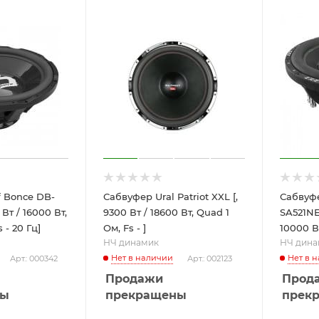
 Bonce DB-
Сабвуфер Ural Patriot XXL [,
Сабвуфе
Вт / 16000 Вт,
9300 Вт / 18600 Вт, Quad 1
SA521NEO
 - 20 Гц]
Ом, Fs - ]
10000 Вт
НЧ динамик
НЧ дина
Нет в наличии
Нет в 
Арт.: 000342
Арт.: 002123
Продажи
Прод
ны
прекращены
прек