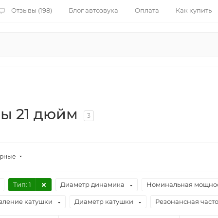
Отзывы (198)
Блог автозвука
Оплата
Как купить
ы 21 дюйм
3
ярные
Тип
: 1
Диаметр динамика
Номинальная мощнос
вление катушки
Диаметр катушки
Резонансная частот