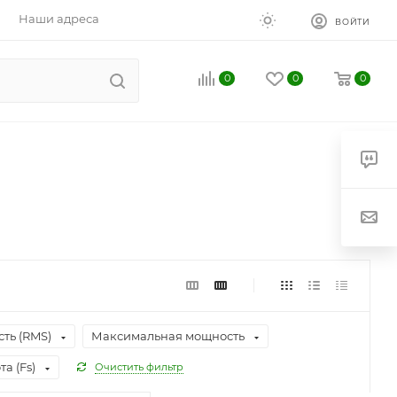
Наши адреса
ВОЙТИ
0
0
0
ть (RMS)
Максимальная мощность
а (Fs)
Очистить фильтр