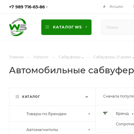
Акции
+7 989 716-65-86
КАТАЛОГ WS
—
—
—
Главная
Каталог
Сабвуферы
Сабвуферы 21 дюйм
Автомобильные сабвуфер
Сначала попул
КАТАЛОГ
Бренд
Товары по брендам
Сопроти
Автомагнитолы