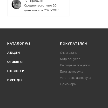
Топ продаж!
Cреднечастотные 20
динамики за 2025-2026
КАТАЛОГ WS
ПОКУПАТЕЛЯМ
АКЦИИ
О магазине
Мир бонусов
ОТЗЫВЫ
Выгодные покупки
НОВОСТИ
Блог автозвука
Установка автозвука
БРЕНДЫ
Демокары