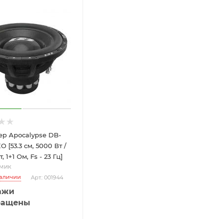
р Apocalypse DB-
 [53.3 см, 5000 Вт /
, 1+1 Ом, Fs - 23 Гц]
мик
наличии
Арт.: 001944
ажи
ращены