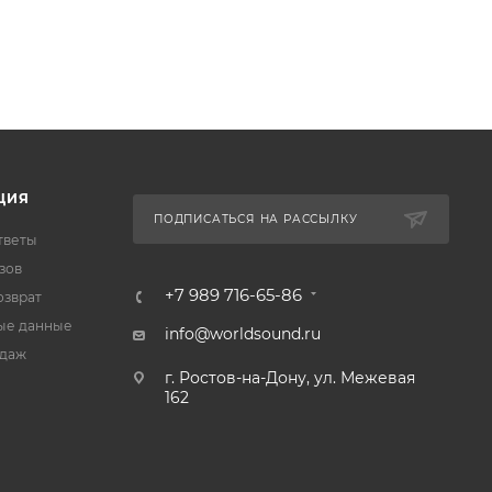
ЦИЯ
ПОДПИСАТЬСЯ НА РАССЫЛКУ
тветы
зов
+7 989 716-65-86
озврат
ые данные
info@worldsound.ru
одаж
г. Ростов-на-Дону, ул. Межевая
162