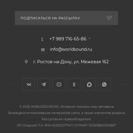
ПОДПИСАТЬСЯ НА РАССЫЛКУ
+7 989 716-65-86
info@worldsound.ru
г. Ростов-на-Дону, ул. Межевая 162
© 2026 WORLDSOUND.RU, Интернет-магазин мир автозвука
Запрещено использование материалов сайта, а также элементов дизайна,
без согласия правообладателя.
ИП Осадчий П.А. ИНН 612902077417 ОГРНИП 320619600050827