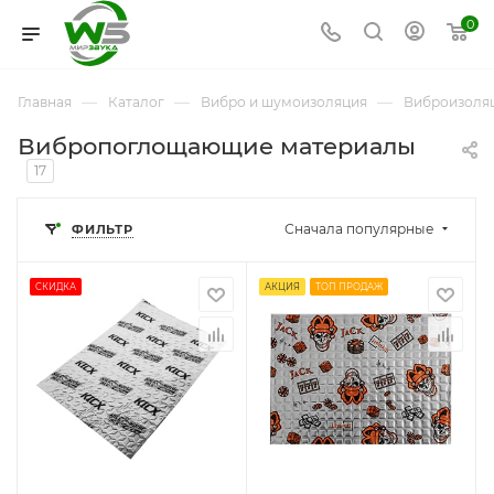
0
—
—
—
Главная
Каталог
Вибро и шумоизоляция
Виброизоля
Вибропоглощающие материалы
17
Сначала популярные
ФИЛЬТР
СКИДКА
АКЦИЯ
ТОП ПРОДАЖ