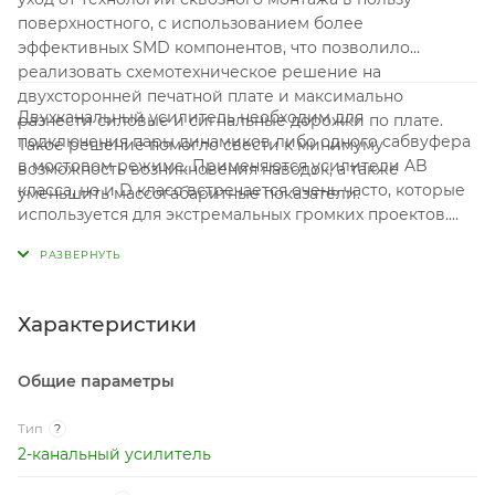
поверхностного, с использованием более
эффективных SMD компонентов, что позволило
реализовать схемотехническое решение на
двухсторонней печатной плате и максимально
Двухканальный усилитель необходим для
разнести силовые и сигнальные дорожки по плате.
подключения пары динамиков либо одного сабвуфера
Такое решение помогло свести к минимуму
в мостовом режиме. Применяются усилители AB
возможность возникновения наводок, а также
класса, но и D класс встречается очень часто, которые
уменьшить массогабаритные показатели.
используется для экстремальных громких проектов.
Важной характеристикой усилителей является
номинальная выходная мощность. Усиление качества
звука усилителем, на прямую зависит от
коэффициента гармонических искажений, чем ниже
Характеристики
тем лучше.
Общие параметры
Тип
?
2-канальный усилитель