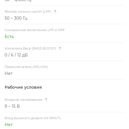
Фильтр низких частот (LPF)
?
50 ~ 300 Гц
Синхронное включение LPF и HPF
Есть
Усилитель баса (BASS BOOST)
?
0 / 6 / 12 дБ
Переключатель (HI/LOW)
Нет
Рабочие условия
Входное напряжение
?
9 ~ 15 В
Вход высокого уровня (HI INPUT)
Нет