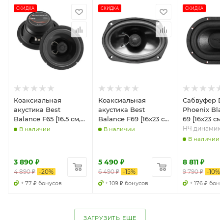
СКИДКА
СКИДКА
СКИДКА
Коаксиальная
Коаксиальная
Сабвуфер 
акустика Best
акустика Best
Phoenix Bl
Balance F65 [16.5 см,
Balance F69 [16x23 см,
69 [16x23 с
40 Вт / 160 Вт]
50 Вт / 80 Вт]
400 Вт, 2+2
НЧ динами
В наличии
В наличии
37.8 Гц]
В наличии
3 890
₽
5 490
₽
8 811
₽
4 890
₽
-
20
%
6 490
₽
-
15
%
9 790
₽
-
10
%
+ 77 ₽ бонусов
+ 109 ₽ бонусов
+ 176 ₽ бо
ЗАГРУЗИТЬ ЕЩЕ