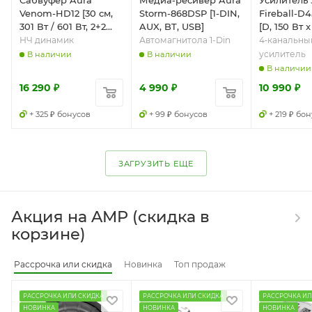
Venom-HD12 [30 см,
Storm-868DSP [1-DIN,
Fireball-D
301 Вт / 601 Вт, 2+2
AUX, BT, USB]
[D, 150 Вт 
Ом, Fs - 32.4 Гц]
Ом, 230 Вт 
НЧ динамик
Автомагнитола 1-Din
4‑канальны
Ом]
усилитель
В наличии
В наличии
В наличии
16 290
₽
4 990
₽
10 990
₽
+ 325 ₽ бонусов
+ 99 ₽ бонусов
+ 219 ₽ бо
ЗАГРУЗИТЬ ЕЩЕ
Акция на AMP (скидка в
корзине)
Рассрочка или скидка
Новинка
Топ продаж
РАССРОЧКА ИЛИ СКИДКА
РАССРОЧКА ИЛИ СКИДКА
РАССРОЧКА ИЛ
НОВИНКА
НОВИНКА
НОВИНКА