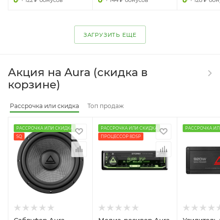
ЗАГРУЗИТЬ ЕЩЕ
Акция на Aura (скидка в
корзине)
Рассрочка или скидка
Топ продаж
РАССРОЧКА ИЛИ СКИДКА
РАССРОЧКА ИЛИ СКИДКА
РАССРОЧКА ИЛ
SQ
ПРОЦЕССОР 8DSP
Сабвуфер Aura
Медиа-ресивер Aura
Усилитель 