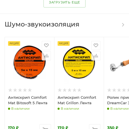
ЗАГРУЗИТЬ ЕЩЕ
Шумо-звукоизоляция
АКЦИЯ
АКЦИЯ
Антискрип Comfort
Антискрип Comfort
Ролик при
Mat Bitosoft 5 Лента
Mat Grillon Лента
DreamCar 
В наличии
В наличии
В наличии
170
₽
170
₽
350
₽