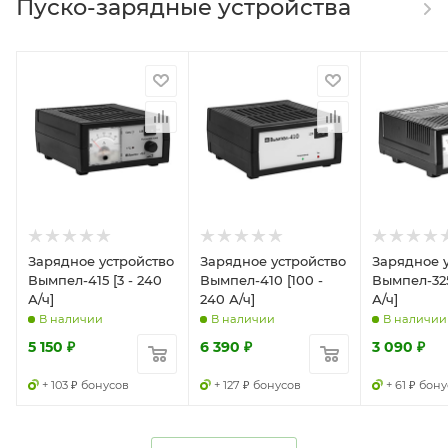
Пуско-зарядные устройства
Зарядное устройство
Зарядное устройство
Зарядное 
Вымпел-415 [3 - 240
Вымпел-410 [100 -
Вымпел-325
А/ч]
240 А/ч]
А/ч]
В наличии
В наличии
В наличии
5 150
₽
6 390
₽
3 090
₽
+ 103 ₽ бонусов
+ 127 ₽ бонусов
+ 61 ₽ бон