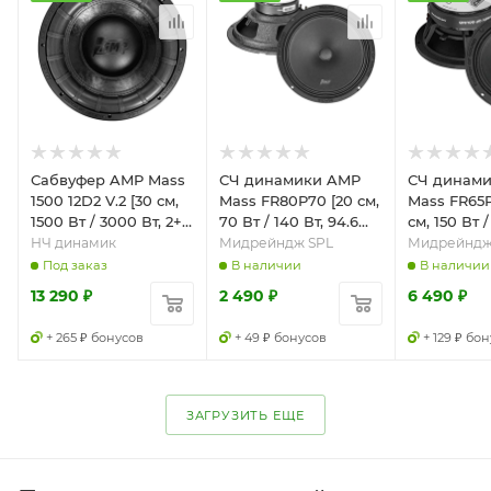
Сабвуфер AMP Mass
СЧ динамики AMP
СЧ динам
1500 12D2 V.2 [30 см,
Mass FR80P70 [20 см,
Mass FR65P1
1500 Вт / 3000 Вт, 2+2
70 Вт / 140 Вт, 94.6
см, 150 Вт /
Ом, Fs - 32 Гц]
дБ]
дБ]
НЧ динамик
Мидрейндж SPL
Мидрейндж
Под заказ
В наличии
В наличии
13 290
₽
2 490
₽
6 490
₽
+ 265 ₽ бонусов
+ 49 ₽ бонусов
+ 129 ₽ бо
ЗАГРУЗИТЬ ЕЩЕ