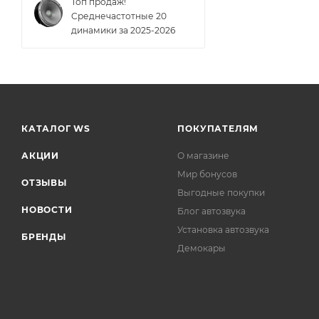
Топ продаж!
Cреднечастотные 20
динамики за 2025-2026
КАТАЛОГ WS
ПОКУПАТЕЛЯМ
АКЦИИ
О магазине
Мир бонусов
ОТЗЫВЫ
Выгодные покупки
НОВОСТИ
Блог автозвука
Установка автозвука
БРЕНДЫ
Демокары