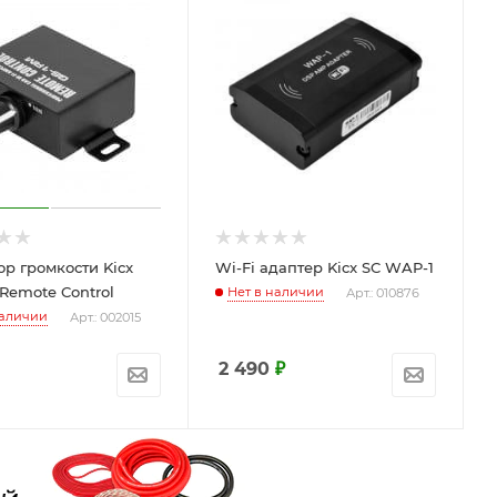
ор громкости Kicx
Wi-Fi адаптер Kicx SC WAP-1
Remote Control
Нет в наличии
Арт.: 010876
наличии
Арт.: 002015
2 490
₽