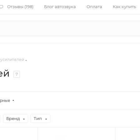
Отзывы (198)
Блог автозвука
Оплата
Как купить
 усилителей
ей
7
ярные
Бренд
Тип