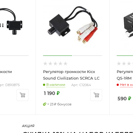
мкости
Регулятор громкости Kicx
Регулят
Sound Civilization SCRCA LC
QS-1RM 
В наличии
Нет в 
рт.: DB10875
Арт.: C12064
1 190
₽
590
₽
+ 23 ₽ бонусов