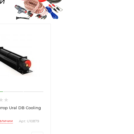
тор Ural DB Cooling
наличии
Арт.: U10879