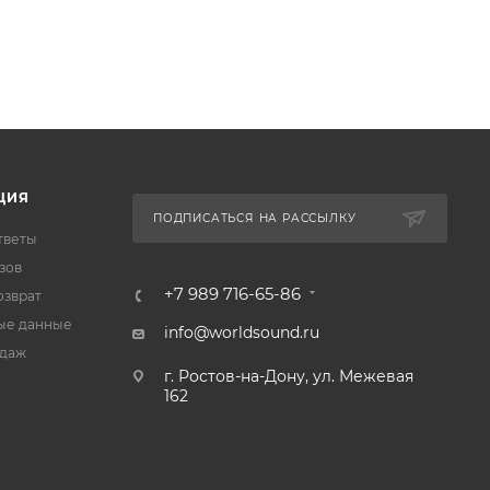
ЦИЯ
ПОДПИСАТЬСЯ НА РАССЫЛКУ
тветы
зов
+7 989 716-65-86
озврат
ые данные
info@worldsound.ru
одаж
г. Ростов-на-Дону, ул. Межевая
162