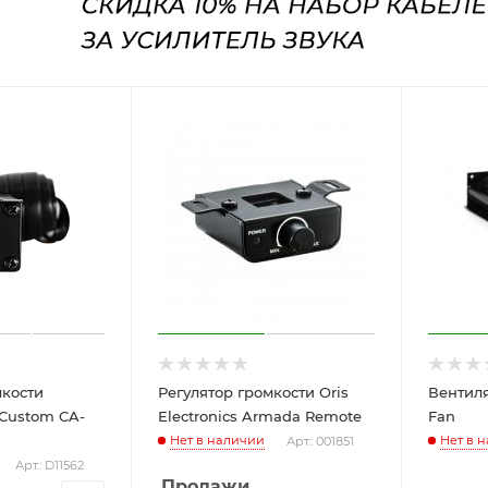
мкости
Регулятор громкости Oris
Вентиля
 Custom CA-
Electronics Armada Remote
Fan
Нет в наличии
Нет в 
Арт.: 001851
Арт.: D11562
Продажи