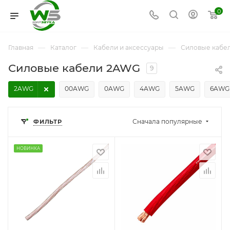
0
—
—
—
Главная
Каталог
Кабели и аксессуары
Силовые кабе
Силовые кабели 2AWG
9
2AWG
00AWG
0AWG
4AWG
5AWG
6AWG
Сначала популярные
ФИЛЬТР
НОВИНКА