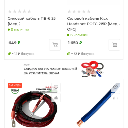
Силовой кабель ПВ-6 35
Силовой кабель Kicx
[Медь]
Headshot POFC 215R [Медь
OFC]
В наличии
В наличии
649
₽
1 650
₽
+ 12 ₽ бонусов
+ 33 ₽ бонусов
5+1 МЕДЬ