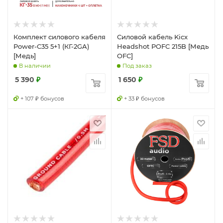
Комплект силового кабеля
Силовой кабель Kicx
Power-C35 5+1 (КГ-2GA)
Headshot POFC 215B [Медь
[Медь]
OFC]
В наличии
Под заказ
5 390
₽
1 650
₽
+ 107 ₽ бонусов
+ 33 ₽ бонусов