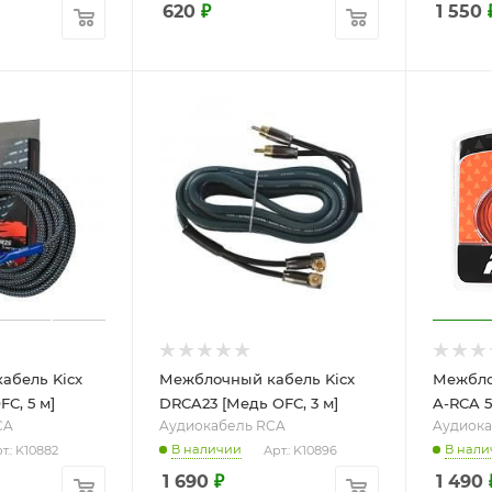
620
₽
1 550
абель Kicx
Межблочный кабель Kicx
Межбло
C, 5 м]
DRCA23 [Медь OFC, 3 м]
A-RCA 5
CA
Aудиокабель RCA
Aудиока
В наличии
В нали
т.: K10882
Арт.: K10896
1 690
₽
1 490