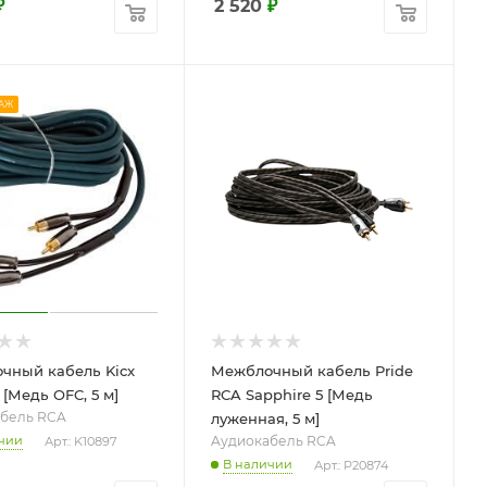
₽
2 520
₽
АЖ
чный кабель Kicx
Межблочный кабель Pride
[Медь OFC, 5 м]
RCA Sapphire 5 [Медь
бель RCA
луженная, 5 м]
Aудиокабель RCA
чии
Арт.: K10897
В наличии
Арт.: P20874