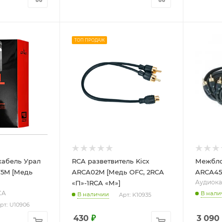
ТОП ПРОДАЖ
абель Урал
RCA разветвитель Kicx
Межбло
T5M [Медь
ARCA02M [Медь OFC, 2RCA
ARCA45 
Aудиока
«П»-1RCA «М»]
CA
В нали
В наличии
Арт.: K10935
рт.: U10906
430
₽
3 090