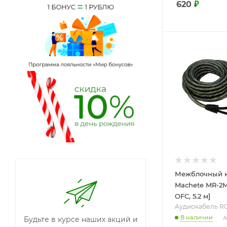
620
₽
Межблочный 
Machete MR-2
OFC, 5.2 м]
Aудиокабель R
В наличии
А
Будьте в курсе наших акций и