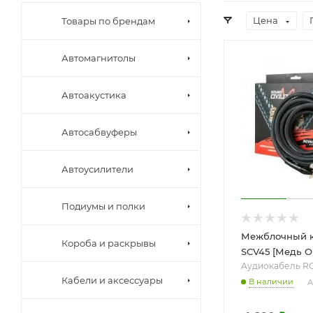
Цена
Товары по брендам
Автомагнитолы
Автоакустика
Автосабвуферы
Автоусилители
Подиумы и полки
Межблочный к
Короба и раскрывы
SCV45 [Медь OF
Aудиокабель R
Кабели и аксессуары
В наличии
А