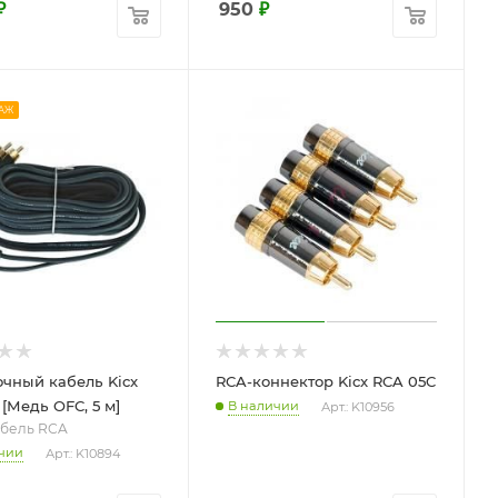
₽
950
₽
АЖ
чный кабель Kicx
RCA-коннектор Kicx RCA 05C
[Медь OFC, 5 м]
В наличии
Арт.: K10956
бель RCA
чии
Арт.: K10894