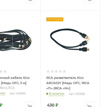
ТОП ПРОДАЖ
чный кабель Kicx
RCA разветвитель Kicx
[Медь OFC, 5 м]
ARCA02Y [Медь OFC, 1RCA
бель RCA
«П»-2RCA «М»]
чии
Арт.: K10895
В наличии
Арт.: K10936
₽
430
₽