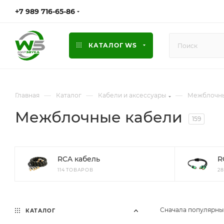
+7 989 716-65-86
КАТАЛОГ WS
—
—
—
Главная
Каталог
Кабели и аксессуары
Межблочны
Межблочные кабели
159
RCA кабель
R
114 ТОВАРОВ
2
Сначала популярн
КАТАЛОГ