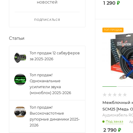
новостей
1 290
₽
ПОДПИСАТЬСЯ
ТОП ПРОДАЖ
Статьи
Топ продаж 12 сабвуферов
за 2025-2026
Топ продаж!
Одноканальные
усилители звука
(моноблок) 2025-2026
Межблочный к
Топ продаж!
SCM25 [Медь OF
Высокочастотные
Aудиокабель R
рупорные динамики 2025-
Под заказ
Ар
2026
2 790
₽