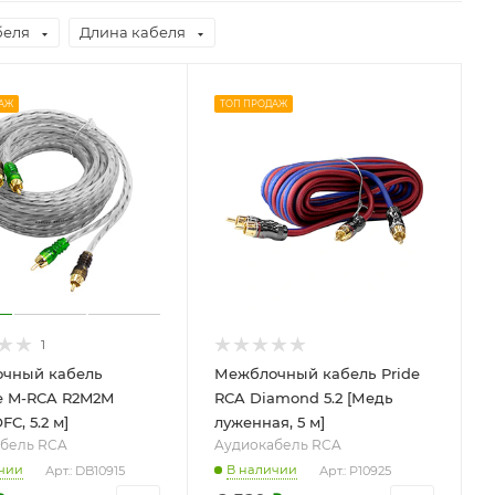
беля
Длина кабеля
АЖ
ТОП ПРОДАЖ
1
чный кабель
Межблочный кабель Pride
e M-RCA R2M2M
RCA Diamond 5.2 [Медь
FC, 5.2 м]
луженная, 5 м]
бель RCA
Aудиокабель RCA
чии
В наличии
Арт.: DB10915
Арт.: P10925