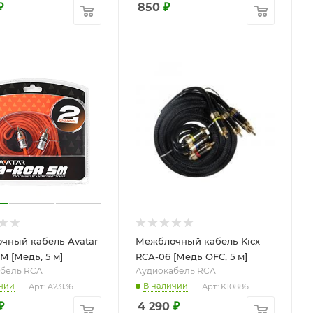
₽
850
₽
чный кабель Avatar
Межблочный кабель Kicx
M [Медь, 5 м]
RCA-06 [Медь OFC, 5 м]
бель RCA
Aудиокабель RCA
чии
В наличии
Арт.: A23136
Арт.: K10886
₽
4 290
₽