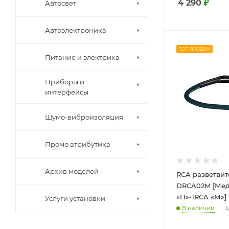
4 290
₽
Автосвет
Автоэлектроника
ТОП ПРОДАЖ
Питание и электрика
Приборы и
интерфейсы
Шумо-виброизоляция
Промо атрибутика
Архив моделей
RCA разветвит
DRCA02M [Мед
«П»-1RCA «М»]
Услуги установки
В наличии
А