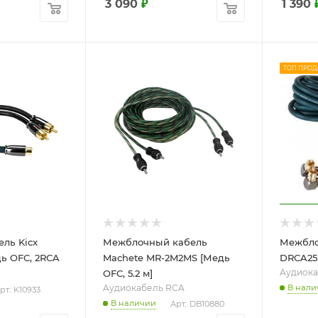
3 090
₽
1 390
ТОП ПРОД
ель Kicx
Межблочный кабель
Межбло
ь OFC, 2RCA
Machete MR-2M2MS [Медь
DRCA25 
Aудиока
OFC, 5.2 м]
Aудиокабель RCA
В нали
рт.: K10933
В наличии
Арт.: DB10880