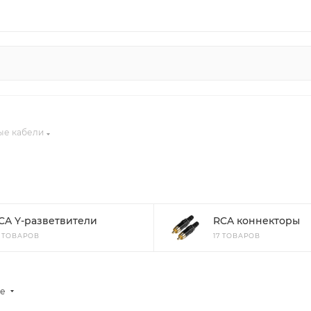
е кабели
CA Y-разветвители
RCA коннекторы
8 ТОВАРОВ
17 ТОВАРОВ
ые