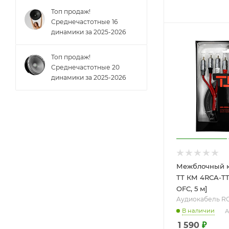
Топ продаж!
Cреднечастотные 16
динамики за 2025-2026
Топ продаж!
Cреднечастотные 20
динамики за 2025-2026
Межблочный к
ТТ КМ 4RCA-T
OFC, 5 м]
Aудиокабель R
В наличии
А
1 590
₽