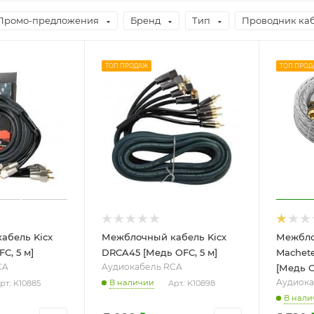
Промо-предложения
Бренд
Тип
Проводник ка
ТОП ПРОДАЖ
ТОП ПРОД
абель Kicx
Межблочный кабель Kicx
Межбло
C, 5 м]
DRCA45 [Медь OFC, 5 м]
Machet
CA
Aудиокабель RCA
[Медь O
Aудиока
В наличии
рт.: K10885
Арт.: K10898
В нали