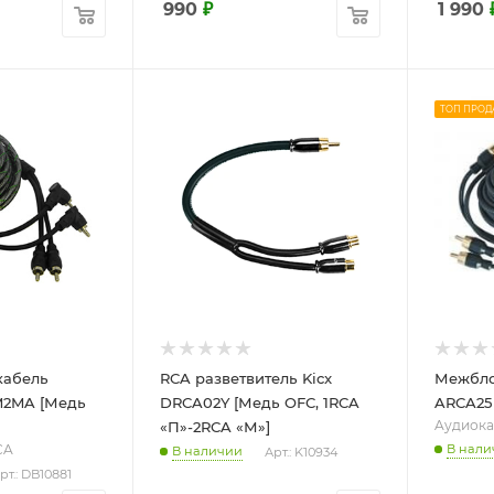
990
₽
1 990
ТОП ПРОД
кабель
RCA разветвитель Kicx
Межбло
M2MA [Медь
DRCA02Y [Медь OFC, 1RCA
ARCA25 
Aудиока
«П»-2RCA «М»]
CA
В нали
В наличии
Арт.: K10934
рт.: DB10881