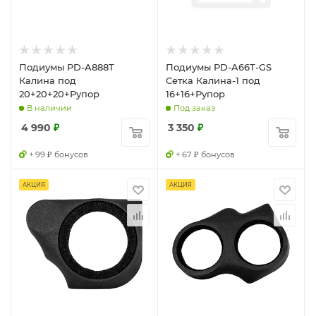
Подиумы PD-A888T
Подиумы PD-A66T-GS
Калина под
Сетка Калина-1 под
20+20+20+Рупор
16+16+Рупор
В наличии
Под заказ
4 990
₽
3 350
₽
+ 99 ₽ бонусов
+ 67 ₽ бонусов
АКЦИЯ
АКЦИЯ