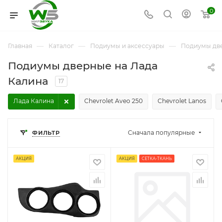
0
—
—
—
Главная
Каталог
Подиумы и аксессуары
Подиумы дв
Подиумы дверные на Лада
Калина
17
Лада Калина
Chevrolet Aveo 250
Chevrolet Lanos
Сначала популярные
ФИЛЬТР
АКЦИЯ
АКЦИЯ
СЕТКА-ТКАНЬ