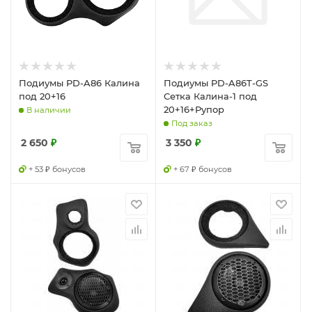
Подиумы PD-A86 Калина
Подиумы PD-A86T-GS
под 20+16
Сетка Калина-1 под
20+16+Рупор
В наличии
Под заказ
2 650
₽
3 350
₽
+ 53 ₽ бонусов
+ 67 ₽ бонусов