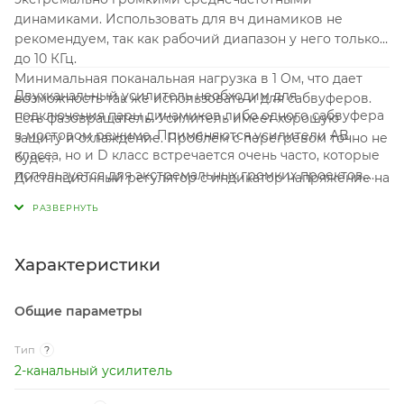
динамиками. Использовать для вч динамиков не
рекомендуем, так как рабочий диапазон у него только
до 10 КГц.
Минимальная поканальная нагрузка в 1 Ом, что дает
Двухканальный усилитель необходим для
возможность так же использовать и для сабвуферов.
подключения пары динамиков либо одного сабвуфера
Есть фазовращатель. Усилитель имеет хорошую
в мостовом режиме. Применяются усилители AB
защиту и охлаждение. Проблем с перегревом точно не
класса, но и D класс встречается очень часто, которые
будет.
используется для экстремальных громких проектов.
Дистанционный регулятор с индикатор напряжение на
Важной характеристикой усилителей является
клеммах и на температуру усилителя.
номинальная выходная мощность. Усиление качества
звука усилителем, на прямую зависит от
коэффициента гармонических искажений, чем ниже
Характеристики
тем лучше.
Общие параметры
Тип
?
2-канальный усилитель