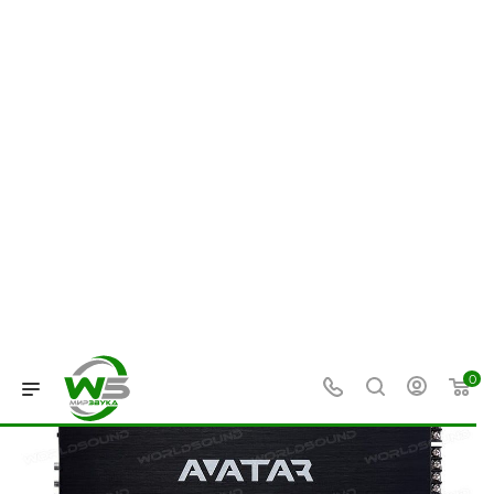
0
—
—
—
Главная
Каталог
Усилители звука
4-канальные усили
Усилитель звука Avatar ABR-
360.4 [AB, 90 Вт x 4 при 4 Ом, 180
Вт x 4 при 2 Ом]