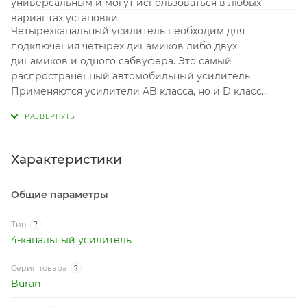
универсальным и могут использоваться в любых
вариантах установки.
Четырехканальный усилитель необходим для
подключения четырех динамиков либо двух
динамиков и одного сабвуфера. Это самый
распространенный автомобильный усилитель.
Применяются усилители AB класса, но и D класс
встречается очень часто, которые используется для
экстремальных громких проектов. Важной
характеристикой усилителей является номинальная
выходная мощность. Усиление качества звука
Характеристики
усилителем, на прямую зависит от коэффициента
гармонических искажений, чем ниже тем лучше.
Общие параметры
Тип
?
4-канальный усилитель
Серия товара
?
Buran