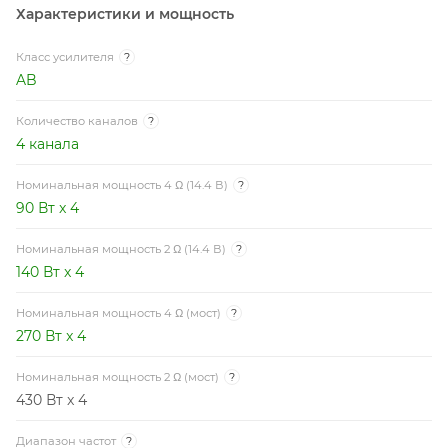
Характеристики и мощность
взаимного влияния между каналами, чем улучшить
переходное затухание и добиться повышения чёткости
Класс усилителя
?
образов на звуковой сцене. Распределение по
AB
плоскости корпуса транзисторов выходных каскадов и
силовых ключей блока питания обеспечило
Количество каналов
?
эффективный отвод тепла и стабильную работу
4 канала
усилителя в любых режимах.
Номинальная мощность 4 Ω (14.4 В)
?
90 Вт x 4
Номинальная мощность 2 Ω (14.4 В)
?
140 Вт x 4
Номинальная мощность 4 Ω (мост)
?
270 Вт x 4
Номинальная мощность 2 Ω (мост)
?
430 Вт x 4
Диапазон частот
?