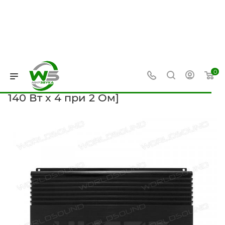
0
—
—
—
Главная
Каталог
Усилители звука
4-канальные усили
Усилитель звука Black Hydra
HDA-4.90 [AB, 90 Вт x 4 при 4 Ом,
140 Вт x 4 при 2 Ом]