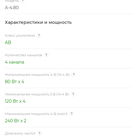
Класс усилителя
?
AB
Количество каналов
?
4 канала
Номинальная мощность 4 Ω (14.4 В)
?
80 Вт x 4
Номинальная мощность 2 Ω (14.4 В)
?
120 Вт x 4
Номинальная мощность 4 Ω (мост)
?
240 Вт x 2
Диапазон частот
?
10 ~ 45000 Гц
Минимальная допустимая нагрузка
2 Ом (поканальный режим), 4 Ом (мостовой режим)