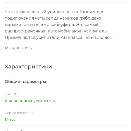
распространенный автомобильный усилитель.
Применяются усилители AB класса, но и D класс
встречается очень часто, которые используется для
экстремальных громких проектов. Важной
характеристикой усилителей является номинальная
выходная мощность. Усиление качества звука
Характеристики
усилителем, на прямую зависит от коэффициента
гармонических искажений, чем ниже тем лучше.
Общие параметры
Тип
?
4-канальный усилитель
Серия товара
?
Mass
Модель
?
A-4.80
Характеристики и мощность