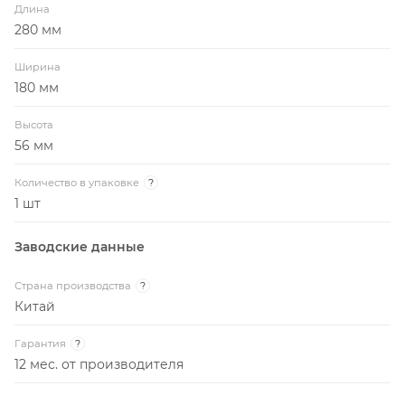
Высота
56 мм
Количество в упаковке
?
1 шт
Заводские данные
Страна производства
?
Китай
Гарантия
?
12 мес. от производителя
Информация в описании модели носит справочный
характер и может отличаться от описания, представленного
в технической документации производителя. Всегда перед
покупкой уточняйте у менеджера интернет-магазина