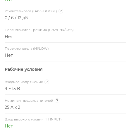
Переключатель режима (CH2/CH4/CH6)
Нет
Переключатель (HI/LOW)
Нет
Рабочие условия
Входное напряжение
?
9 ~ 15 В
Номинал предохранителей
?
25 A x 2
Вход высокого уровня (HI INPUT)
Нет
Разъем регулятора баса (REMOTE)
?
Нет
Выносной регулятор баса
?