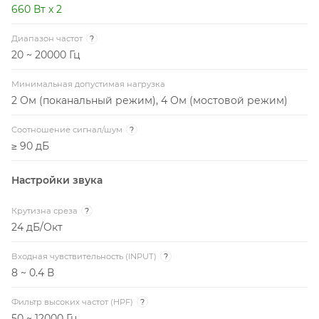
660 Вт x 2
Диапазон частот
?
20 ~ 20000 Гц
Минимальная допустимая нагрузка
2 Ом (поканальный режим), 4 Ом (мостовой режим)
Соотношение сигнал/шум
?
≥ 90 дБ
Настройки звука
Крутизна среза
?
24 дБ/Окт
Входная чувствительность (INPUT)
?
8 ~ 0.4 В
Фильтр высоких частот (HPF)
?
50 ~ 12000 Гц