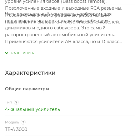
уровня усиления басов (Bass boost remote).
Позолоченные входные и выходные RCA разъемы.
Четырехканальный усилитель необходим для
Позолоченные изолированные разъемы для
подключения четырех динамиков либо двух
подключения силового и акустического кабелей.
динамиков и одного сабвуфера. Это самый
распространенный автомобильный усилитель.
Применяются усилители AB класса, но и D класс
встречается очень часто, которые используется для
экстремальных громких проектов. Важной
характеристикой усилителей является номинальная
выходная мощность. Усиление качества звука
Характеристики
усилителем, на прямую зависит от коэффициента
гармонических искажений, чем ниже тем лучше.
Общие параметры
Тип
?
4-канальный усилитель
Модель
?
TE-A 3000