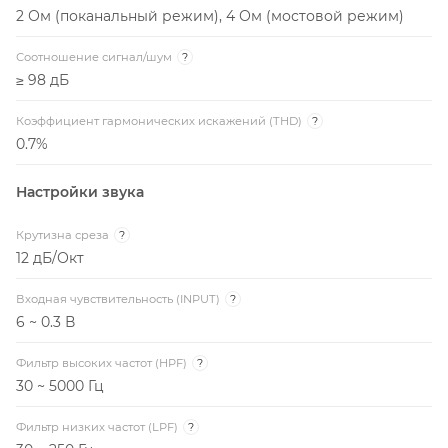
2 Ом (поканальный режим), 4 Ом (мостовой режим)
Соотношение сигнал/шум
?
≥ 98 дБ
Коэффициент гармонических искажений (THD)
?
0.7%
Настройки звука
Крутизна среза
?
12 дБ/Окт
Входная чувствительность (INPUT)
?
6 ~ 0.3 В
Фильтр высоких частот (HPF)
?
30 ~ 5000 Гц
Фильтр низких частот (LPF)
?