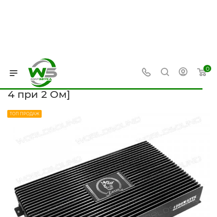
0
—
—
—
Главная
Каталог
Усилители звука
4-канальные усили
Усилитель звука Zeus AB-4.120
[AB, 120 Вт x 4 при 4 Ом, 180 Вт x
4 при 2 Ом]
ТОП ПРОДАЖ