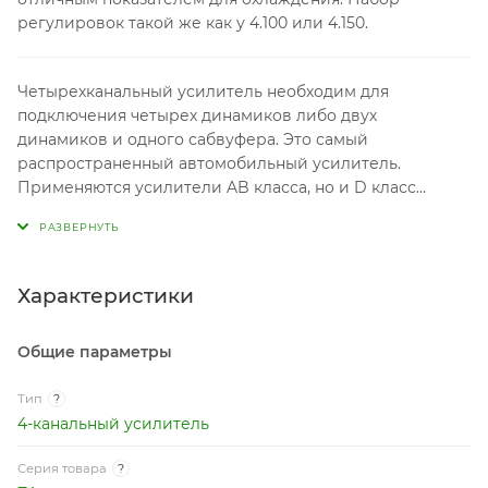
регулировок такой же как у 4.100 или 4.150.
Четырехканальный усилитель необходим для
подключения четырех динамиков либо двух
динамиков и одного сабвуфера. Это самый
распространенный автомобильный усилитель.
Применяются усилители AB класса, но и D класс
встречается очень часто, которые используется для
экстремальных громких проектов. Важной
характеристикой усилителей является номинальная
выходная мощность. Усиление качества звука
Характеристики
усилителем, на прямую зависит от коэффициента
гармонических искажений, чем ниже тем лучше.
Общие параметры
Тип
?
4-канальный усилитель
Серия товара
?