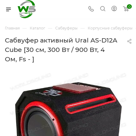
0
—
—
—
Главная
Каталог
Сабвуферы
Корпусные сабвуферы
Cабвуфер активный Ural AS-D12A
Cube [30 см, 300 Вт / 900 Вт, 4
Ом, Fs - ]