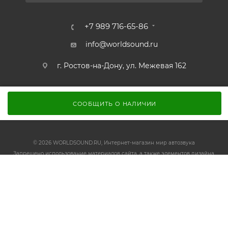
+7 989 716-65-86
info@worldsound.ru
г. Ростов-на-Дону, ул. Межевая 162
СООБЩИТЬ О НАЛИЧИИ
© 2026 WORLDSOUND.RU, Интернет-магазин мир автозвука
Запрещено использование материалов сайта, а также элементов дизайна,
без согласия правообладателя.
ИП Осадчий П.А. ИНН 612902077417 ОГРНИП 320619600050827