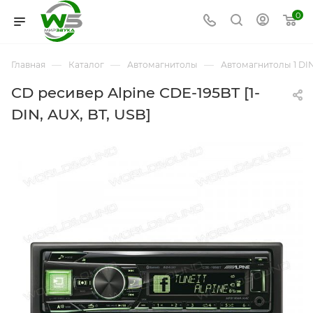
0
—
—
—
Главная
Каталог
Автомагнитолы
Автомагнитолы 1 DI
CD ресивер Alpine CDE-195BT [1-
DIN, AUX, BT, USB]