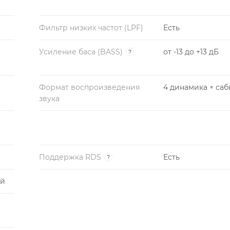
Фильтр низких частот (LPF)
Есть
Усиление баса (BASS)
от -13 до +13 дБ
?
Формат воспроизведения
4 динамика + са
звука
Поддержка RDS
Есть
?
ий