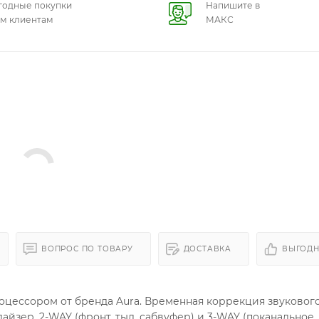
годные покупки
Напишите в
ем клиентам
МАКС
ВОПРОС ПО ТОВАРУ
ДОСТАВКА
ВЫГОДН
цессором от бренда Aura. Временная коррекция звукового
айзер. 2-WAY (фронт, тыл, сабвуфер) и 3-WAY (поканальное