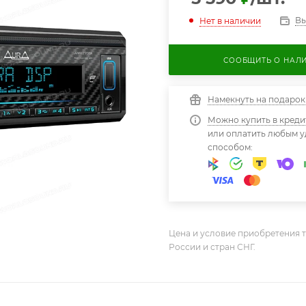
Вы
Нет в наличии
СООБЩИТЬ О НАЛ
Намекнуть на подарок
Можно купить в креди
или оплатить любым 
способом:
Цена и условие приобретения т
России и стран СНГ.