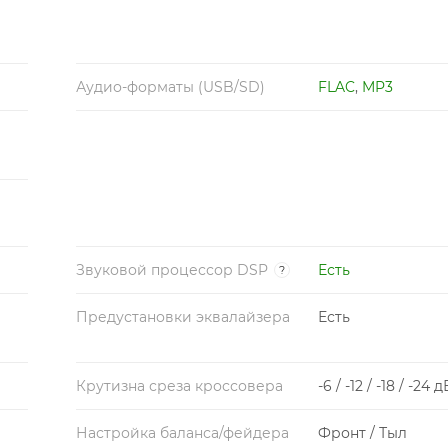
Аудио-форматы (USB/SD)
FLAC
,
MP3
Звуковой процессор DSP
Есть
?
Предустановки эквалайзера
Есть
Крутизна среза кроссовера
-6 / -12 / -18 / -24 д
Настройка баланса/фейдера
Фронт / Тыл