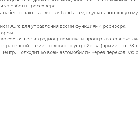
има работы кроссовера.
ть бесконтактные звонки hands-free, слушать потоковую му
нием Aura для управления всеми функциями ресивера.
тором.
ство состоящее из радиоприемника и проигрывателя музык
страненный размер головного устройства (примерно 178 х 
 центр. Подходит ко всем автомобилям через переходную р