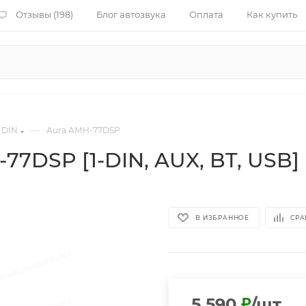
Отзывы (198)
Блог автозвука
Оплата
Как купить
—
 DIN
Aura AMH-77DSP
7DSP [1-DIN, AUX, BT, USB]
В ИЗБРАННОЕ
СРА
5 590
₽
/шт.