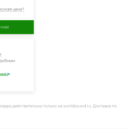
сокая цена?
ИЧИИ
т
удобным
овара действительны только на worldsound.ru. Доставка по