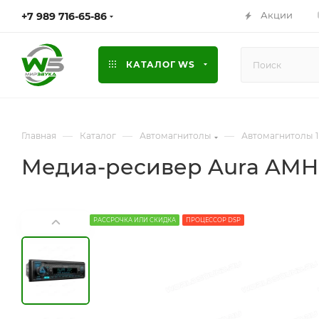
Акции
+7 989 716-65-86
КАТАЛОГ WS
—
—
—
Главная
Каталог
Автомагнитолы
Автомагнитолы 1
Медиа-ресивер Aura AMH-7
РАССРОЧКА ИЛИ СКИДКА
ПРОЦЕССОР DSP