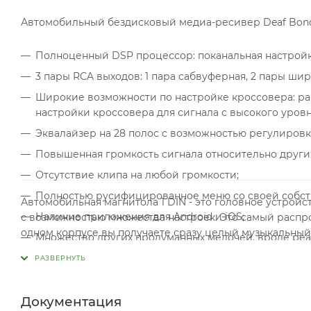
Автомобильный бездисковый медиа-ресивер Deaf Bonc
Полноценный DSP процессор: поканальная настройка
3 пары RCA выходов: 1 пара сабвуферная, 2 пары ши
Широкие возможности по настройке кроссовера: ра
настройки кроссовера для сигнала с высокого уровня
Эквалайзер на 28 полос с возможностью регулировк
Повышенная громкость сигнала относительно других 
Отсутствие клипа на любой громкости;
Полностью русифицированное меню со своей собст
Автомобильная магнитола 1 DIN - это головное устрой
Наличие приложения для Android и iOS;
с возможностью множества настроек. Это самый распро
одном корпусе вы получаете сразу целый музыкальный
Множество других продуманных мелочей, вроде реаль
версии Type-C), повышенной хладостойкости (темпер
Документация