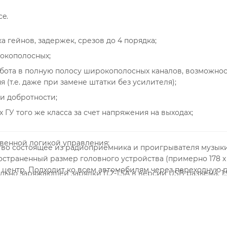
e.
 гейнов, задержек, срезов до 4 порядка;
рокополосных;
бота в полную полосу широкополосных каналов, возможнос
 (т.е. даже при замене штатки без усилителя);
и добротности;
ГУ того же класса за счет напряжения на выходах;
венной логикой управления;
ство состоящее из радиоприемника и проигрывателя музык
страненный размер головного устройства (примерно 178 х 
 центр. Подходит ко всем автомобилям через переходную р
но заряжающей зарядки (1.2-1.5А в версии USB разъема, 1.
атура 100% работоспособности от -20°C).