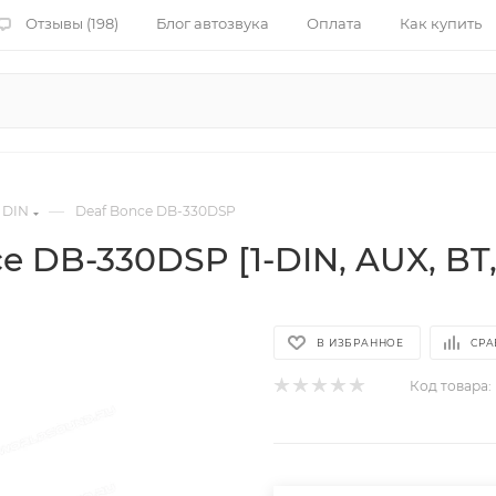
Отзывы (198)
Блог автозвука
Оплата
Как купить
—
 DIN
Deaf Bonce DB-330DSP
 DB-330DSP [1-DIN, AUX, BT
В ИЗБРАННОЕ
СРА
Код товара: