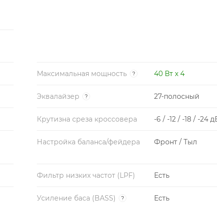
Максимальная мощность
40 Вт x 4
?
Эквалайзер
27-полосный
?
Крутизна среза кроссовера
-6 / -12 / -18 / -24 д
Настройка баланса/фейдера
Фронт / Тыл
Фильтр низких частот (LPF)
Есть
Усиление баса (BASS)
Есть
?