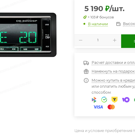
5 190
₽
/шт.
+ 103 ₽ бонусов
Высок
В наличии
Расчет доставки и опл
Намекнуть на подарок
Можно купить в креди
или оплатить любым 
способом:
Цена и условие приобретения т