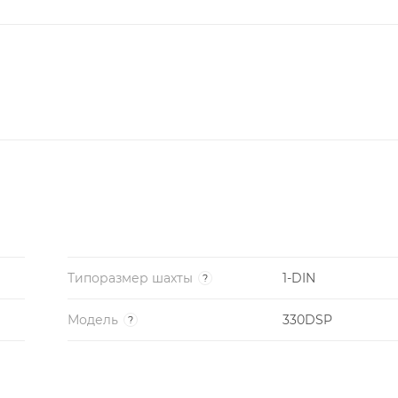
Типоразмер шахты
1-DIN
?
Модель
330DSP
?