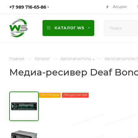
Акции
+7 989 716-65-86
КАТАЛОГ WS
—
—
—
Главная
Каталог
Автомагнитолы
Автомагнитолы 1
Медиа-ресивер Deaf Bonce
ТОП ПРОДАЖ
ПРОЦЕССОР DSP