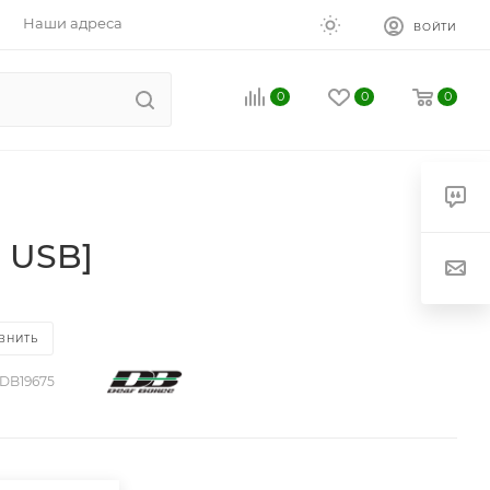
Наши адреса
ВОЙТИ
0
0
0
, USB]
ВНИТЬ
DB19675