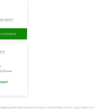
ая цена?
В КОРЗИНУ
ата
т
удобным
овара действительны только на worldsound.ru. Доставка по