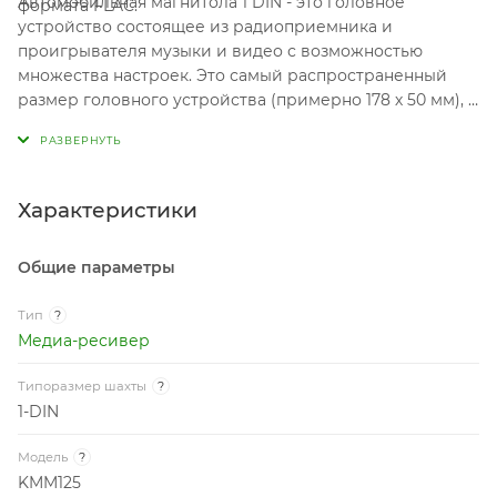
Автомобильная магнитола 1 DIN - это головное
формата FLAC.
устройство состоящее из радиоприемника и
проигрывателя музыки и видео с возможностью
множества настроек. Это самый распространенный
размер головного устройства (примерно 178 х 50 мм), в
одном корпусе вы получаете сразу целый
музыкальный центр. Подходит ко всем автомобилям
через переходную рамку.
Характеристики
Общие параметры
Тип
?
Медиа-ресивер
Типоразмер шахты
?
1-DIN
Модель
?
KMM125