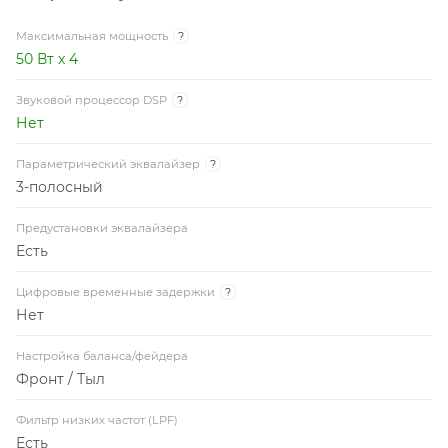
Максимальная мощность
?
50 Вт x 4
Звуковой процессор DSP
?
Нет
Параметрический эквалайзер
?
3-полосный
Предустановки эквалайзера
Есть
Цифровые временные задержки
?
Нет
Настройка баланса/фейдера
Фронт / Тыл
Фильтр низких частот (LPF)
Есть