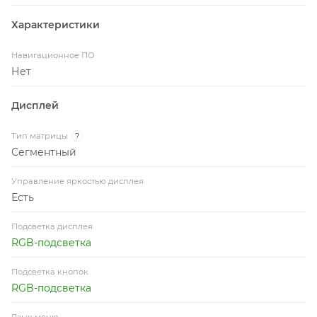
Характеристики
Навигационное ПО
Нет
Дисплей
Тип матрицы
?
Сегментный
Управление яркостью дисплея
Есть
Подсветка дисплея
RGB-подсветка
Подсветка кнопок
RGB-подсветка
Язык меню