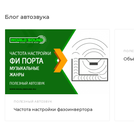
Блог автозвука
ПОЛЕ
Объё
ПОЛЕЗНЫЙ АВТОЗВУК
Частота настройки фазоинвертора