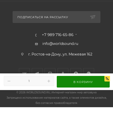
ПОДПИСАТЬСЯ НА РАССЫЛКУ
+7 989 716-65-86
info@worldsound.ru
г. Ростов-на-Дону, ул. Межевая 162
В КОРЗИНУ
© 2026 WORLDSOUND.RU, Интернет-магазин мир автозвука
Запрещено использование материалов сайта, а также элементов дизайна,
без согласия правообладателя.
ИП Осадчий П.А. ИНН 612902077417 ОГРНИП 320619600050827