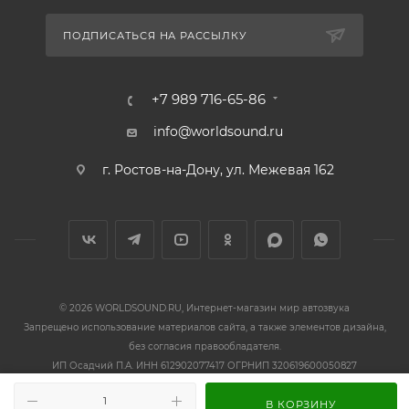
ПОДПИСАТЬСЯ НА РАССЫЛКУ
+7 989 716-65-86
info@worldsound.ru
г. Ростов-на-Дону, ул. Межевая 162
© 2026 WORLDSOUND.RU, Интернет-магазин мир автозвука
Запрещено использование материалов сайта, а также элементов дизайна,
без согласия правообладателя.
ИП Осадчий П.А. ИНН 612902077417 ОГРНИП 320619600050827
В КОРЗИНУ