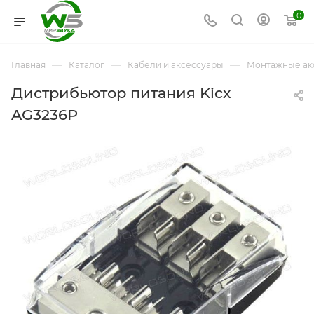
0
—
—
—
Главная
Каталог
Кабели и аксессуары
Монтажные ак
Дистрибьютор питания Kicx
AG3236P