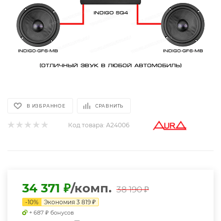
В ИЗБРАННОЕ
СРАВНИТЬ
Код товара:
A24006
34 371
₽
/комп.
38 190
₽
-
10
%
Экономия
3 819
₽
+ 687 ₽ бонусов