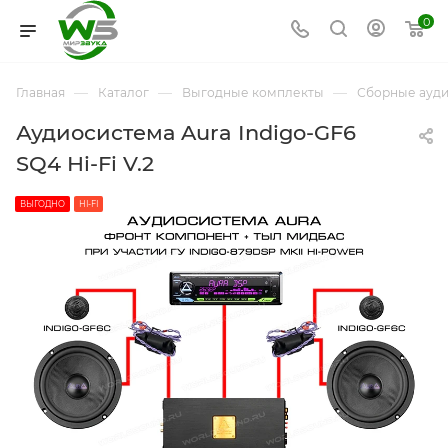
0
—
—
—
Главная
Каталог
Выгодные комплекты
Сборные ауд
Аудиосистема Aura Indigo-GF6
SQ4 Hi-Fi V.2
ВЫГОДНО
HI-FI