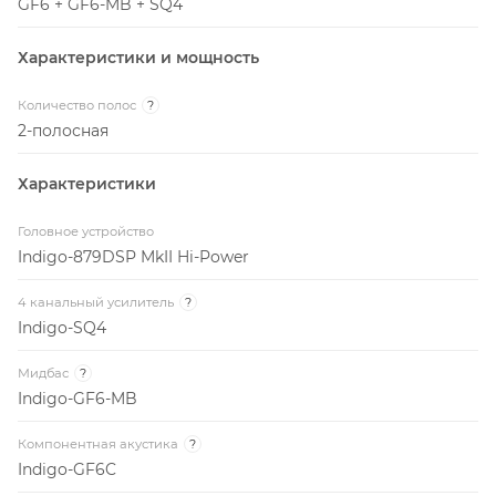
GF6 + GF6-MB + SQ4
Характеристики и мощность
Количество полос
?
2-полосная
Характеристики
Головное устройство
Indigo-879DSP MkII Hi-Power
4 канальный усилитель
?
Indigo-SQ4
Мидбас
?
Indigo-GF6-MB
Компонентная акустика
?
Indigo-GF6C