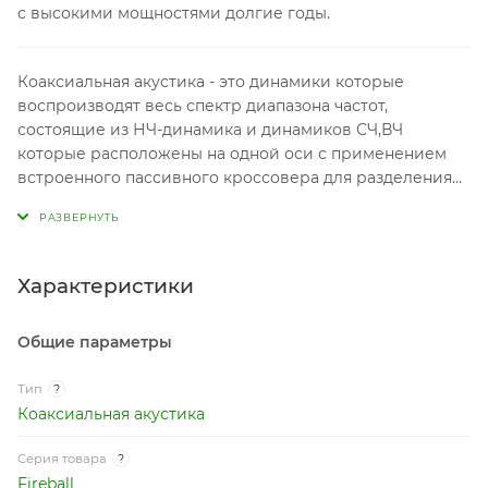
с высокими мощностями долгие годы.
Коаксиальная акустика - это динамики которые
воспроизводят весь спектр диапазона частот,
состоящие из НЧ-динамика и динамиков СЧ,ВЧ
которые расположены на одной оси с применением
встроенного пассивного кроссовера для разделения
частот звука. Акустика такого рода имеет от двух до
пяти полос. Для воспроизведения всего диапазона
частот достаточно трех полос. Коаксиальная акустика
обычно используется в качестве тыловых колонок или
Характеристики
как недорогих фронтальных динамиков.
Общие параметры
Тип
?
Коаксиальная акустика
Серия товара
?
Fireball