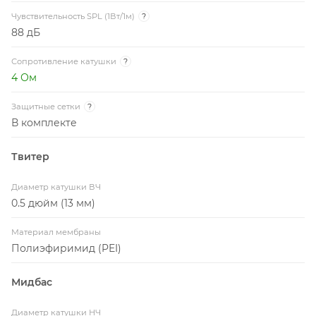
Чувствительность SPL (1Вт/1м)
?
88 дБ
Сопротивление катушки
?
4 Ом
Защитные сетки
?
В комплекте
Твитер
Диаметр катушки ВЧ
0.5 дюйм (13 мм)
Материал мембраны
Полиэфиримид (PEI)
Мидбас
Диаметр катушки НЧ