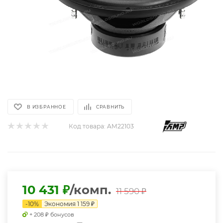
В ИЗБРАННОЕ
СРАВНИТЬ
Код товара:
AM22103
10 431
₽
/комп.
11 590
₽
-
10
%
Экономия
1 159
₽
+ 208 ₽ бонусов