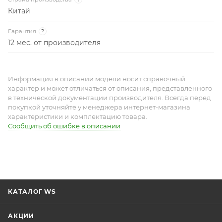
Китай
Гарантия
?
12 мес. от производителя
Информация в описании модели носит справочный
характер и может отличаться от описания, представленного
в технической документации производителя. Всегда перед
покупкой уточняйте у менеджера интернет-магазина
характеристики и комплектацию товара.
Сообщить об ошибке в описании
КАТАЛОГ WS
АКЦИИ