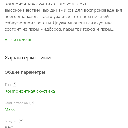
Компонентная акустика - это комплект
высококачественных динамиков для воспроизведения
всего диапазона частот, за исключением нижней
сабвуферной частоты. Двухкомпонентная акустика
состоит из пары мидбасов, пары твитеров и пары
пассивных кроссоверов. В трехкомпонентной
аудиосистеме добавляются пара среднечастотных
динамиков - мидрейндж.
Характеристики
Общие параметры
Тип
?
Компонентная акустика
Серия товара
?
Mass
Модель
?
6.5C