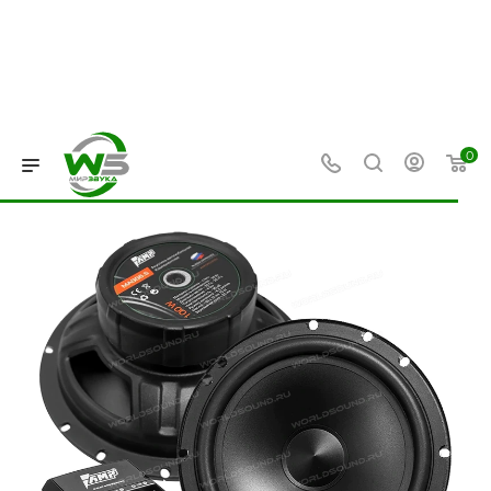
0
—
—
—
Главная
Каталог
HI-FI акустика
Компонентная акусти
Компонентная акустика AMP
Mass 6.5 [16.5 см, 50 Вт / 100 Вт]