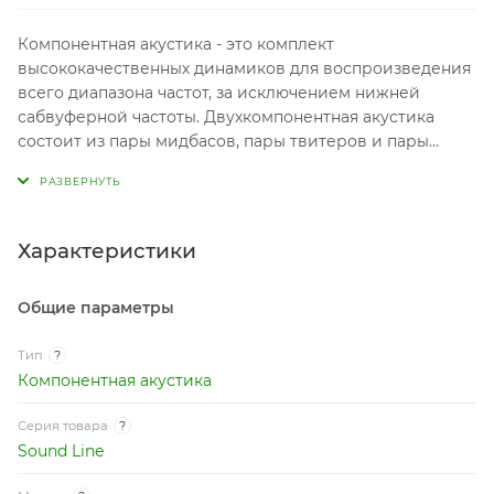
Компонентная акустика - это комплект
высококачественных динамиков для воспроизведения
всего диапазона частот, за исключением нижней
сабвуферной частоты. Двухкомпонентная акустика
состоит из пары мидбасов, пары твитеров и пары
пассивных кроссоверов. В трехкомпонентной
аудиосистеме добавляются пара среднечастотных
динамиков - мидрейндж.
Характеристики
Общие параметры
Тип
?
Компонентная акустика
Серия товара
?
Sound Line