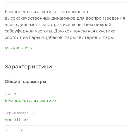
Компонентная акустика - это комплект
высококачественных динамиков для воспроизведения
всего диапазона частот, за исключением нижней
сабвуферной частоты. Двухкомпонентная акустика
состоит из пары мидбасов, пары твитеров и пары
пассивных кроссоверов. В трехкомпонентной
аудиосистеме добавляются пара среднечастотных
динамиков - мидрейндж.
Характеристики
Общие параметры
Тип
?
Компонентная акустика
Серия товара
?
Sound Line