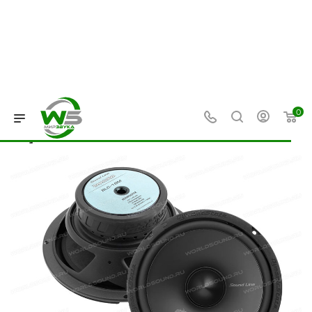
0
—
—
—
Главная
Каталог
HI-FI акустика
Компонентная акусти
Компонентная акустика Dynamic
State SLC-16.2 [16.5 см, 50 Вт / 100
Вт]