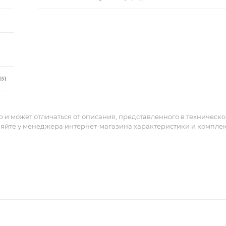
ля
и может отличаться от описания, представленного в техническ
няйте у менеджера интернет-магазина характеристики и компле