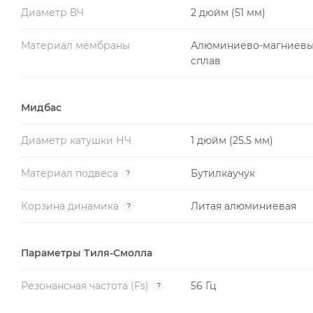
Диаметр ВЧ
2 дюйм (51 мм)
Материал мембраны
Алюминиево-магниев
сплав
Мидбас
Диаметр катушки НЧ
1 дюйм (25.5 мм)
Материал подвеса
Бутилкаучук
?
Корзина динамика
Литая алюминиевая
?
Параметры Тиля-Смолла
Резонансная частота (Fs)
56 Гц
?