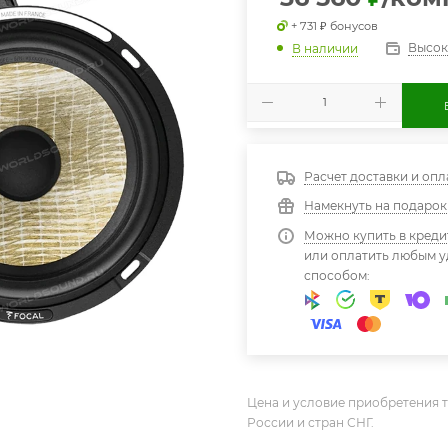
+ 731 ₽ бонусов
Высок
В наличии
Расчет доставки и опл
Намекнуть на подарок
Можно купить в креди
или оплатить любым 
способом:
Цена и условие приобретения т
России и стран СНГ.