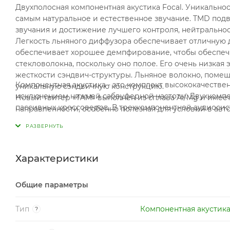
Двухполосная компонентная акустика Focal. Уникально
самым натуральное и естественное звучание. TMD по
звучания и достижение лучшего контроля, нейтральнос
Легкость льняного диффузора обеспечивает отличную д
обеспечивает хорошее демпфирование, чтобы обеспечи
стекловолокна, поскольку оно полое. Его очень низкая
жесткости сэндвич-структуры. Льняное волокно, поме
Компонентная акустика - это комплект высококачестве
уникальную сэндвичную конструкцию.
исключением нижней сабвуферной частоты. Двухкомпон
Новый твитер «TAM» выполнен из сплава Al/Mg и имее
пассивных кроссоверов. В трехкомпонентной аудиосис
направленности, особенно полезная для условий в а
точная передача ВЧ диапазона делает новый твитер а
акустики Flax Evo применена новая технология TMD ин
роль в чистоте воспроизведения средних частот и ус
больших громкостях.
Характеристики
Общие параметры
Тип
Компонентная акустик
?