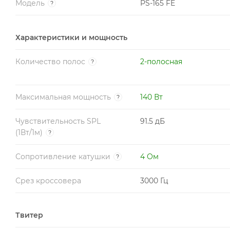
Модель
PS-165 FE
?
Характеристики и мощность
Количество полос
2-полосная
?
Максимальная мощность
140 Вт
?
Чувствительность SPL
91.5 дБ
(1Вт/1м)
?
Сопротивление катушки
4 Ом
?
Срез кроссовера
3000 Гц
Твитер