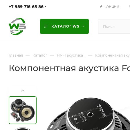
Акции
+7 989 716-65-86
КАТАЛОГ WS
—
—
—
Главная
Каталог
HI-FI акустика
Компонентная аку
Компонентная акустика Focal