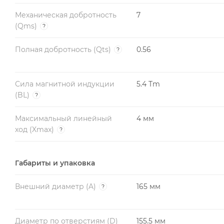
Механическая добротность
7
(Qms)
?
Полная добротность (Qts)
0.56
?
Сила магнитной индукции
5.4 Tm
(BL)
?
Максимальный линейный
4 мм
ход (Xmax)
?
Габариты и упаковка
Внешний диаметр (A)
165 мм
?
Диаметр по отверстиям (D)
155.5 мм