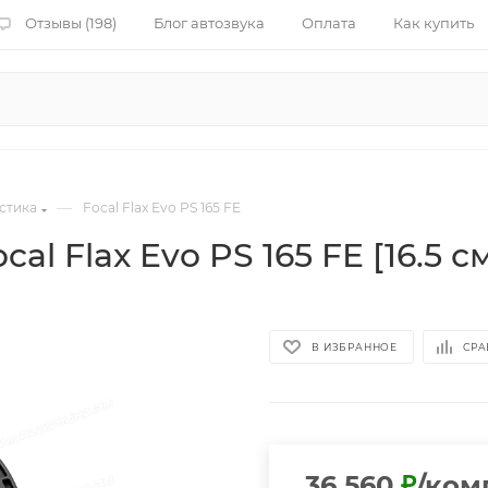
Отзывы (198)
Блог автозвука
Оплата
Как купить
—
стика
Focal Flax Evo PS 165 FE
 Flax Evo PS 165 FE [16.5 см,
В ИЗБРАННОЕ
СРА
36 560
₽
/ком