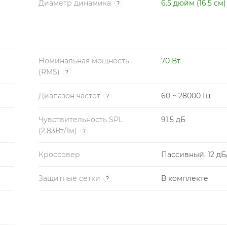
Диаметр динамика
6.5 дюйм (16.5 см)
?
Номинальная мощность
70 Вт
(RMS)
?
Диапазон частот
60 ~ 28000 Гц
?
Чувствительность SPL
91.5 дБ
(2.83Вт/1м)
?
Кроссовер
Пассивный, 12 дБ
Защитные сетки
В комплекте
?