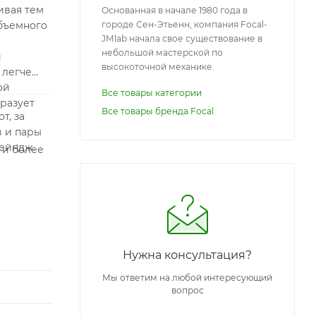
ивая тем
Основанная в начале 1980 года в
бъемного
городе Сен-Этьенн, компания Focal-
JMlab начала свое существование в
небольшой мастерской по
и
высокоточной механике.
 легче
ой
Все товары категории
разует
Все товары бренда Focal
т, за
в и пары
рейндж.
 и более
инейке
ючевую
ании на
Нужна консультация?
Мы ответим на любой интересующий
вопрос