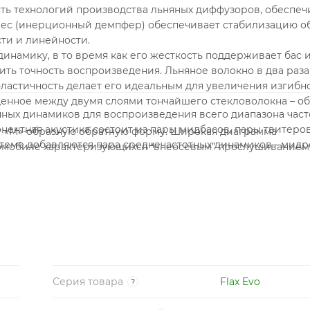
сть технологий производства льняных диффузоров, обеспеч
двес (инерционный демпфер) обеспечивает стабилизацию о
ти и линейности.
инамику, в то время как его жесткость поддерживает бас 
ть точность воспроизведения. Льняное волокно в два раза
 эластичность делает его идеальным для увеличения изгибн
щенное между двумя слоями тончайшего стекловолокна – об
нных динамиков для воспроизведения всего диапазона часто
ентная акустика состоит из пары мидбасов, пары твитеро
т «М»-образную обратную форму. Широкая диаграмма
теме добавляются пара среднечастотных динамиков - мид
втомобиле характеризующихся “внеосевым” прослушиванием
бсолютно уникальным! Инерционный подвес TMD Во всей л
ерционного подвеса диффузора. Эта технология играет кл
транении акустических искажений, особенно при прослушив
а
Серия товара
Flax Evo
?