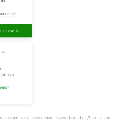
ая цена?
В КОРЗИНУ
ата
т
удобным
овара действительны только на worldsound.ru. Доставка по