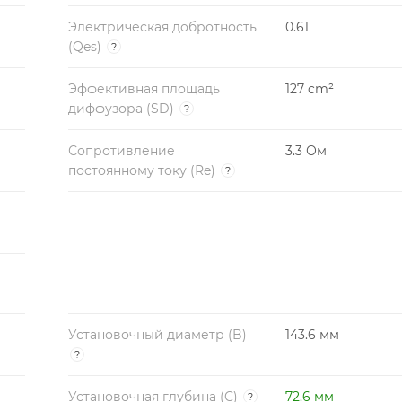
Электрическая добротность
0.61
(Qes)
?
Эффективная площадь
127 cm²
диффузора (SD)
?
Сопротивление
3.3 Ом
постоянному току (Re)
?
Установочный диаметр (B)
143.6 мм
?
Установочная глубина (C)
72.6 мм
?