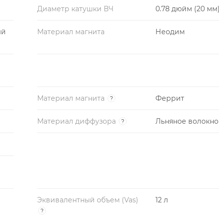
Диаметр катушки ВЧ
0.78 дюйм (20 мм
ый
Материал магнита
Неодим
Материал магнита
Феррит
?
Материал диффузора
Льняное волокно
?
Эквивалентный объем (Vas)
12 л
?