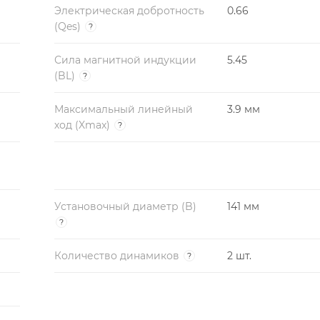
Электрическая добротность
0.66
(Qes)
?
Сила магнитной индукции
5.45
(BL)
?
Максимальный линейный
3.9 мм
ход (Xmax)
?
Установочный диаметр (B)
141 мм
?
Количество динамиков
2 шт.
?