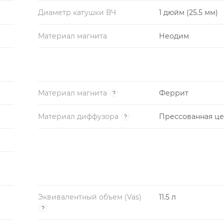
Диаметр катушки ВЧ
1 дюйм (25.5 мм)
Материал магнита
Неодим
Материал магнита
Феррит
?
Материал диффузора
Прессованная ц
?
Эквивалентный объем (Vas)
11.5 л
?