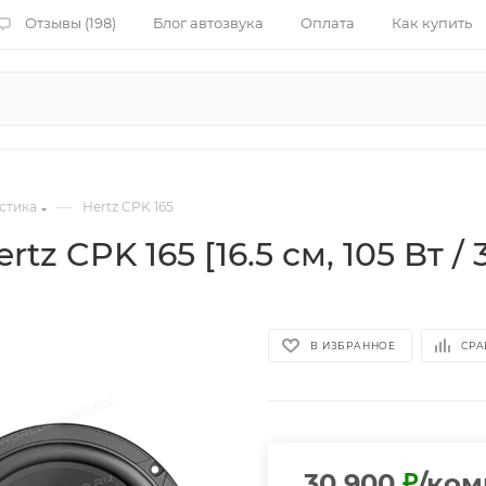
Отзывы (198)
Блог автозвука
Оплата
Как купить
—
стика
Hertz CPK 165
z CPK 165 [16.5 см, 105 Вт / 
В ИЗБРАННОЕ
СРА
30 900
₽
/ком