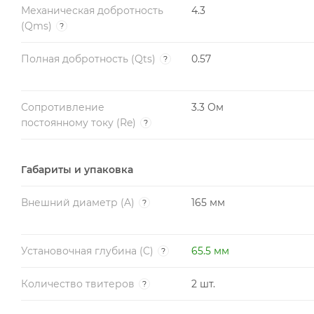
Механическая добротность
4.3
(Qms)
?
Полная добротность (Qts)
0.57
?
Сопротивление
3.3 Ом
постоянному току (Re)
?
Габариты и упаковка
Внешний диаметр (A)
165 мм
?
Установочная глубина (C)
65.5 мм
?
Количество твитеров
2 шт.
?