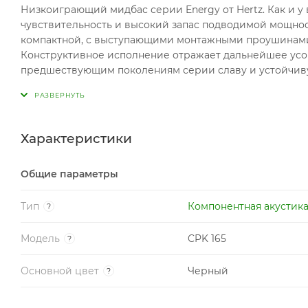
Низкоиграющий мидбас серии Energy от Hertz. Как и у
чувствительность и высокий запас подводимой мощнос
компактной, с выступающими монтажными проушинам
Конструктивное исполнение отражает дальнейшее усо
предшествующим поколениям серии славу и устойчивую
диффузор экспоненциального профиля V-cone выполне
ребрами жесткости. Используемые материалы и конст
долговременной эксплуатации. В частности, тыльная ч
стойким к царапинам и коррозии покрытием.
Характеристики
Общие параметры
Тип
Компонентная акустик
?
Модель
CPK 165
?
Основной цвет
Черный
?