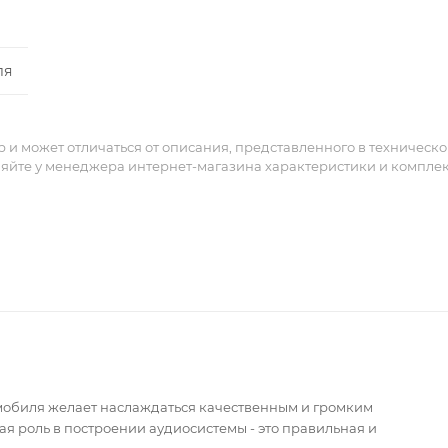
ля
и может отличаться от описания, представленного в техническ
няйте у менеджера интернет-магазина характеристики и компле
мобиля желает наслаждаться качественным и громким
я роль в построении аудиосистемы - это правильная и