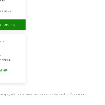
ая цена?
В КОРЗИНУ
ата
т
удобным
овара действительны только на worldsound.ru. Доставка по