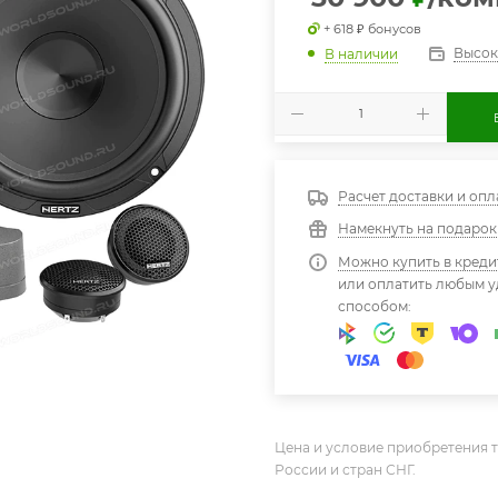
+ 618 ₽ бонусов
Высок
В наличии
Расчет доставки и опл
Намекнуть на подарок
Можно купить в креди
или оплатить любым 
способом:
Цена и условие приобретения т
России и стран СНГ.