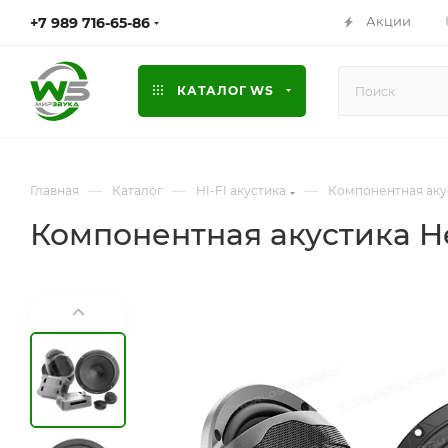
Акции
+7 989 716-65-86
КАТАЛОГ WS
—
—
—
Главная
Каталог
HI-FI акустика
Компонентная аку
Компонентная акустика Hert