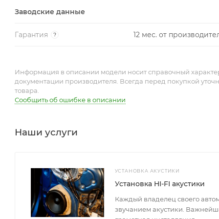
Заводские данные
Гарантия
12 мес. от производите
?
Информация в описании модели носит справочный характер 
документации производителя. Всегда перед покупкой уточ
товара.
Сообщить об ошибке в описании
Наши услуги
УСТАНОВКА АКУСТИКИ
Установка HI-FI акустики
Каждый владелец своего авто
звучанием акустики. Важнейша