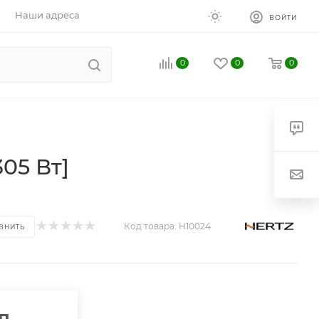
Наши адреса
ВОЙТИ
0
0
0
305 Вт]
Код товара:
H10024
ВНИТЬ
п.