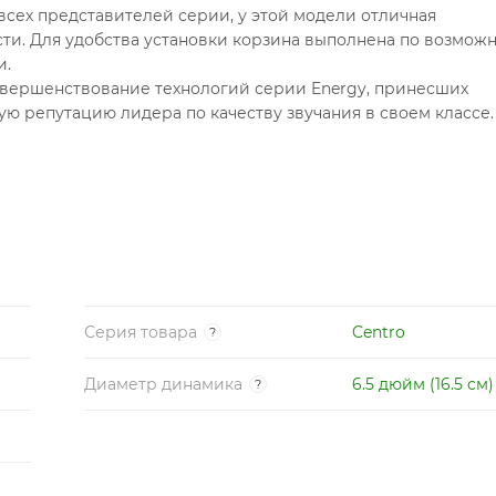
 всех представителей серии, у этой модели отличная
ти. Для удобства установки корзина выполнена по возмож
и.
вершенствование технологий серии Energy, принесших
 репутацию лидера по качеству звучания в своем классе.
н из целлюлозы с защитной пропиткой и снабжен рельеф
рукция сообщают динамикам высокую надежность для
асть прикрыта резиновым колпаком, а корзина защищена ос
а
Серия товара
Centro
?
Диаметр динамика
6.5 дюйм (16.5 см)
?