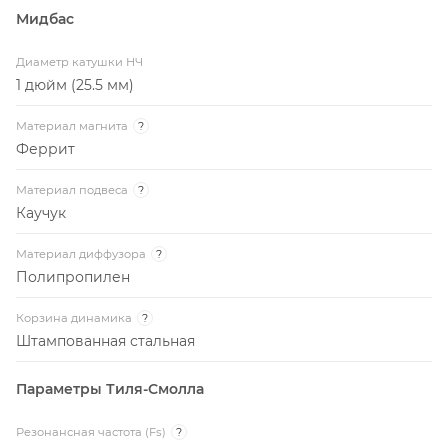
Мидбас
Диаметр катушки НЧ
1 дюйм (25.5 мм)
Материал магнита
?
Феррит
Материал подвеса
?
Каучук
Материал диффузора
?
Полипропилен
Корзина динамика
?
Штампованная стальная
Параметры Тиля-Смолла
Резонансная частота (Fs)
?