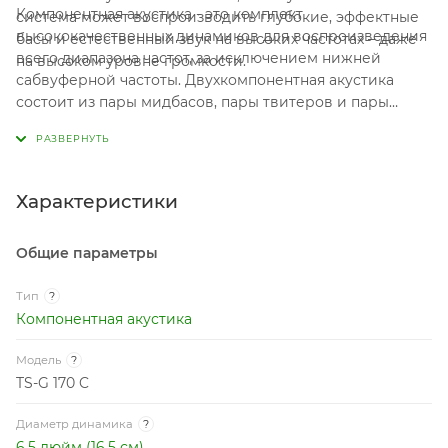
Компонентная акустика - это комплект
система может воспроизводить глубокие, эффектные
высококачественных динамиков для воспроизведения
басы и естественный звук на высоких частотах – даже
всего диапазона частот, за исключением нижней
на высоком уровне громкости.
сабвуферной частоты. Двухкомпонентная акустика
состоит из пары мидбасов, пары твитеров и пары
пассивных кроссоверов. В трехкомпонентной
аудиосистеме добавляются пара среднечастотных
динамиков - мидрейндж.
Характеристики
Общие параметры
Тип
?
Компонентная акустика
Модель
?
TS-G 170 C
Диаметр динамика
?
6.5 дюйм (16.5 см)