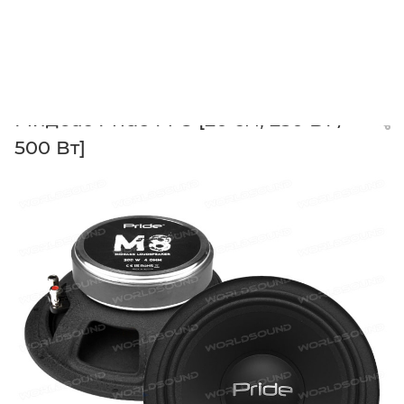
—
—
—
—
Главная
Каталог
Громкая акустика
Мидбасы SPL
Мидбас Pride M-8 [20 см, 250 Вт /
500 Вт]