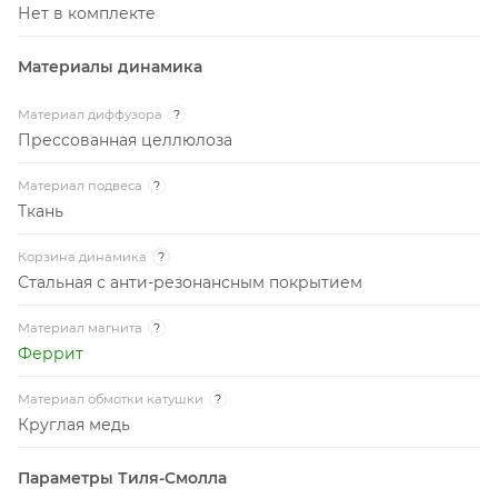
Нет в комплекте
Материалы динамика
Материал диффузора
?
Прессованная целлюлоза
Материал подвеса
?
Ткань
Корзина динамика
?
Стальная с анти-резонансным покрытием
Материал магнита
?
Феррит
Материал обмотки катушки
?
Круглая медь
Параметры Тиля-Смолла