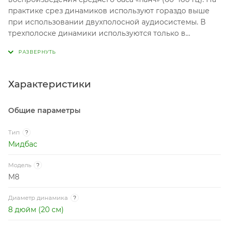
практике срез динамиков используют гораздо выше
при использовании двухполосной аудиосистемы. В
трехполоске динамики используются только в
качестве басовика. Мидбас как и сабвуфер
требователен к объёму и для получения
максимального качества звука нужен специальный
подиум с аудиоподготовкой двери автомобиля или
Характеристики
корпус.
Общие параметры
Тип
?
Мидбас
Модель
?
M8
Диаметр динамика
?
8 дюйм (20 см)