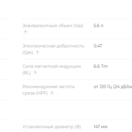
Эквивалентный объем (Vas)
5.6 л
?
Электрическая добротность
0.47
(Qes)
?
Сила магнитной индукции
6.6 Tm
(BL)
?
Рекомендуемая частота
от 120 Гц (24 дБ/о
среза (HPF)
?
Установочный диаметр (B)
147 мм