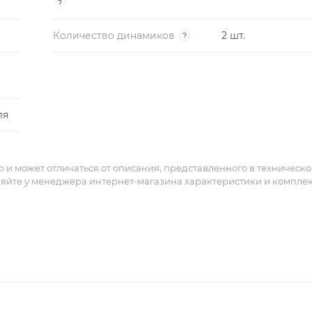
?
Количество динамиков
2 шт.
?
ля
и может отличаться от описания, представленного в техническ
няйте у менеджера интернет-магазина характеристики и компле