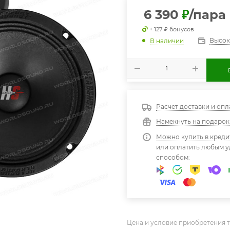
6 390
₽
/пара
+ 127 ₽ бонусов
Высок
В наличии
Расчет доставки и опл
Намекнуть на подарок
Можно купить в креди
или оплатить любым 
способом:
Цена и условие приобретения т