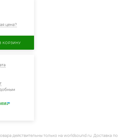
ая цена?
В КОРЗИНУ
ата
т
удобным
овара действительны только на worldsound.ru. Доставка по