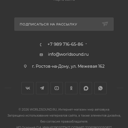
ПОДПИСАТЬСЯ НА РАССЫЛКУ
+7 989 716-65-86
info@worldsound.ru
г. Ростов-на-Дону, ул. Межевая 162
© 2026 WORLDSOUND.RU, Интернет-магазин мир автозвука
Запрещено использование материалов сайта, а также элементов дизайна,
без согласия правообладателя.
ИП Осадчий П.А. ИНН 612902077417 ОГРНИП 320619600050827