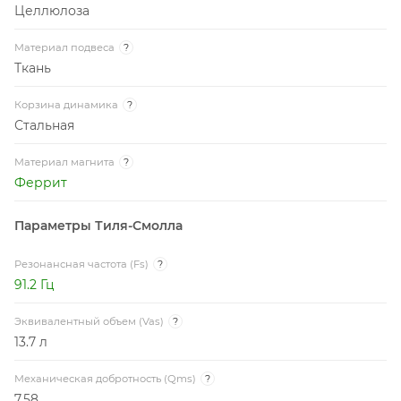
Целлюлоза
Материал подвеса
?
Ткань
Корзина динамика
?
Стальная
Материал магнита
?
Феррит
Параметры Тиля-Смолла
Резонансная частота (Fs)
?
91.2 Гц
Эквивалентный объем (Vas)
?
13.7 л
Механическая добротность (Qms)
?
7.58