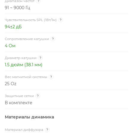
Диапазон частот
?
91 ~ 9000 Гц
Чувствительность SPL (1Вт/1м)
?
94±2 дБ
Сопротивление катушки
?
4 Ом
Диаметр катушки
?
1.5 дюйм (38.1 мм)
Вес магнитной системы
?
25 Oz
Защитные сетки
?
В комплекте
Материалы динамика
Материал диффузора
?