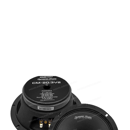
—
—
—
Главная
Каталог
Громкая акустика
Среднечастотники
СЧ динамики Dynamic State
Custom CM-20.3 V.2 [20 см, 100 Вт
/ 250 Вт, 94±2 дБ]