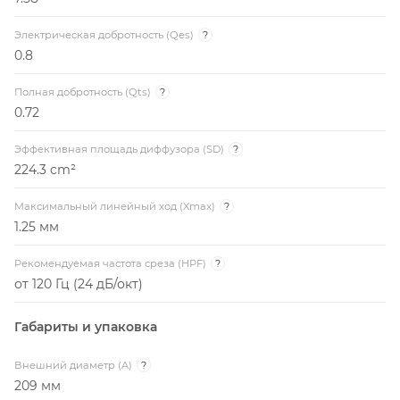
Электрическая добротность (Qes)
?
0.8
Полная добротность (Qts)
?
0.72
Эффективная площадь диффузора (SD)
?
224.3 cm²
Максимальный линейный ход (Xmax)
?
1.25 мм
Рекомендуемая частота среза (HPF)
?
от 120 Гц (24 дБ/окт)
Габариты и упаковка
Внешний диаметр (A)
?
209 мм