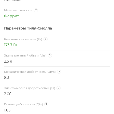
Механическая добротность (Qms)
?
8.31
Электрическая добротность (Qes)
?
2.06
Полная добротность (Qts)
?
1.65
Сила магнитной индукции (BL)
?
3.8 Tm
Рекомендуемая частота среза (HPF)
?
от 200 Гц (12 дБ/окт)
Габариты и упаковка
Внешний диаметр (A)
?
167 мм