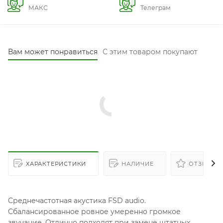
ХАРАКТЕРИСТИКИ
НАЛИЧИЕ
ОТЗЫВЫ
Среднечастотная акустика FSD audio.
Сбалансированное ровное умеренно громкое
звучание. Отлично подходят при замене штатных
динамики. Можно использовать при подключении на
впрямую от автомагнитолы.
СЧ динамики (midrange) являются наиболее значимым
для воспроизведения звуков, так как большинство
частотных волн находятся в среднем диапазоне.
Диапазон частот от 160 Гц до 5 кГц. Такие динамики
позволят различать рояль от скрипки, мужской вокал
от женского, отчего его значимость неоспорима.