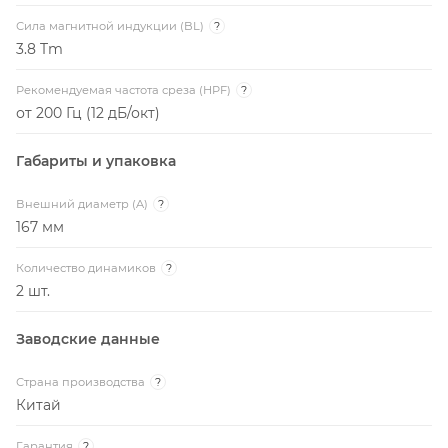
Количество динамиков
?
2 шт.
Заводские данные
Страна производства
?
Китай
Гарантия
?
12 мес. от производителя
Информация в описании модели носит справочный
характер и может отличаться от описания, представленного
в технической документации производителя. Всегда перед
покупкой уточняйте у менеджера интернет-магазина
характеристики и комплектацию товара.
Сообщить об ошибке в описании