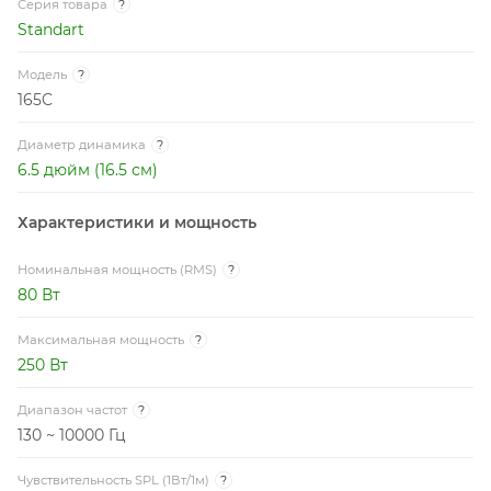
Номинальная мощность (RMS)
?
80 Вт
Максимальная мощность
?
250 Вт
Диапазон частот
?
130 ~ 10000 Гц
Чувствительность SPL (1Вт/1м)
?
92.5 дБ
Сопротивление катушки
?
4 Ом
Диаметр катушки
?
1 дюйм (25.5 мм)
Защитные сетки
?
Нет в комплекте