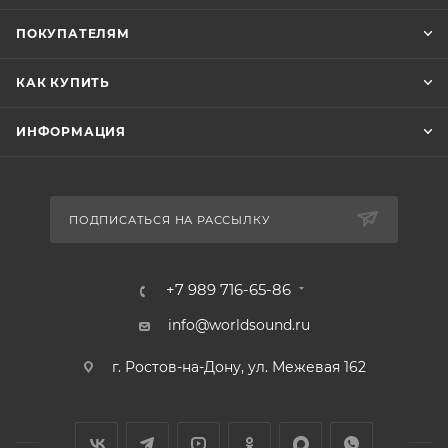
+7 989 716-65-86
info@worldsound.ru
г. Ростов-на-Дону, ул. Межевая 162
© 2026 WORLDSOUND.RU, Интернет-магазин мир автозвука
Запрещено использование материалов сайта, а также элементов дизайна,
В КОРЗИНУ
без согласия правообладателя.
ИП Осадчий П.А. ИНН 612902077417 ОГРНИП 320619600050827