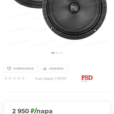
В ИЗБРАННОЕ
СРАВНИТЬ
Код товара:
F09739
2 950
₽
/пара
+ 59 ₽ бонусов
Высокая цена?
В наличии
Расчет доставки и оплата
Намекнуть на подарок
Можно купить в кредит
или оплатить любым удобным способом: