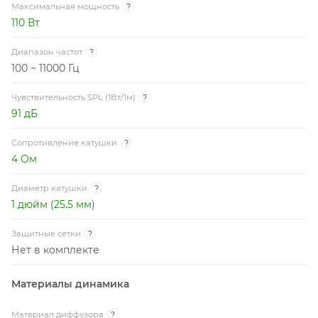
Максимальная мощность
?
110 Вт
Диапазон частот
?
100 ~ 11000 Гц
Чувствительность SPL (1Вт/1м)
?
91 дБ
Сопротивление катушки
?
4 Ом
Диаметр катушки
?
1 дюйм (25.5 мм)
Защитные сетки
?
Нет в комплекте
Материалы динамика
Материал диффузора
?