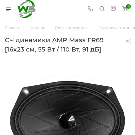
0
—
—
—
Главная
Каталог
Громкая акустика
Среднечастотники
СЧ динамики AMP Mass FR69
[16x23 см, 55 Вт / 110 Вт, 91 дБ]