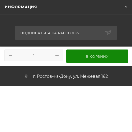
ИНФОРМАЦИЯ
ПОДПИСАТЬСЯ НА РАССЫЛКУ
+7 989 716-65-86
В КОРЗИНУ
info@worldsound.ru
г. Ростов-на-Дону, ул. Межевая 162
© 2026 WORLDSOUND.RU, Интернет-магазин мир автозвука
Запрещено использование материалов сайта, а также элементов дизайна,