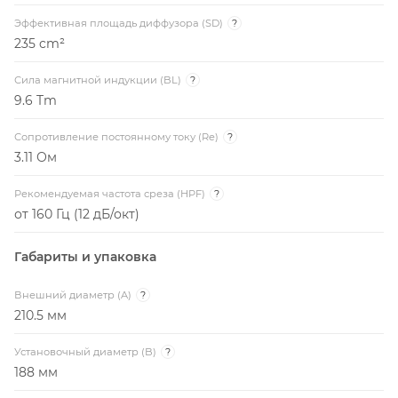
Эффективная площадь диффузора (SD)
?
235 cm²
Сила магнитной индукции (BL)
?
9.6 Tm
Сопротивление постоянному току (Re)
?
3.11 Ом
Рекомендуемая частота среза (HPF)
?
от 160 Гц (12 дБ/окт)
Габариты и упаковка
Внешний диаметр (A)
?
210.5 мм
Установочный диаметр (B)
?
188 мм