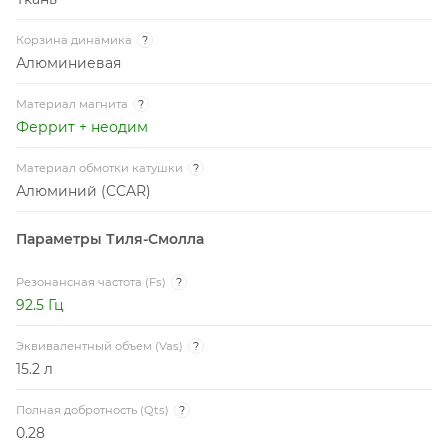
Корзина динамика
?
Алюминиевая
Материал магнита
?
Феррит + неодим
Материал обмотки катушки
?
Алюминий (CCAR)
Параметры Тиля-Смолла
Резонансная частота (Fs)
?
92.5 Гц
Эквивалентный объем (Vas)
?
15.2 л
Полная добротность (Qts)
?
0.28