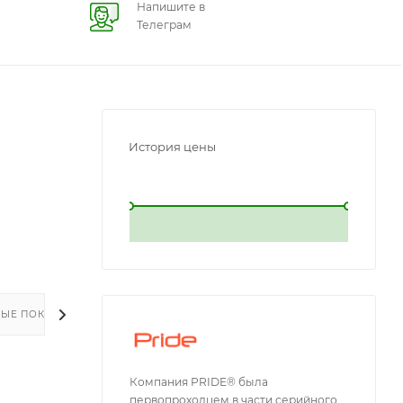
Напишите в
Телеграм
История цены
L
L
ЫЕ ПОКУПКИ
Компания PRIDE® была
первопроходцем в части серийного