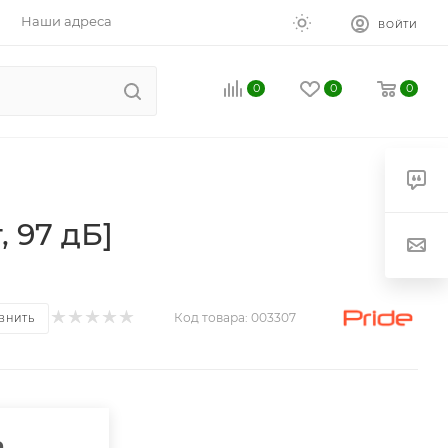
Наши адреса
ВОЙТИ
0
0
0
, 97 дБ]
Код товара:
003307
ВНИТЬ
а