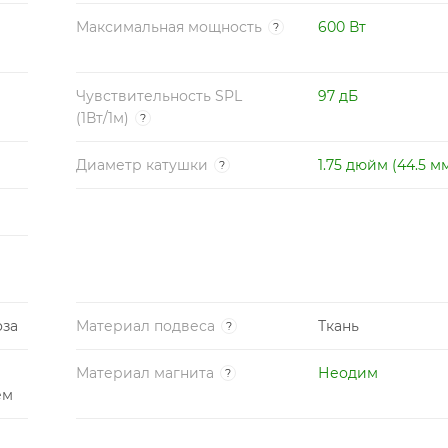
Максимальная мощность
600 Вт
?
Чувствительность SPL
97 дБ
(1Вт/1м)
?
Диаметр катушки
1.75 дюйм (44.5 м
?
оза
Материал подвеса
Ткань
?
Материал магнита
Неодим
?
ем