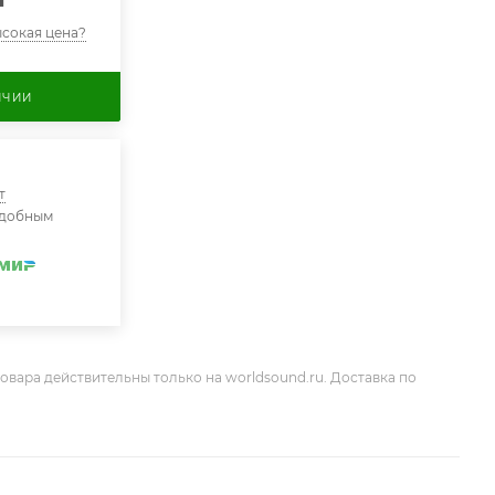
сокая цена?
ИЧИИ
т
удобным
овара действительны только на worldsound.ru. Доставка по