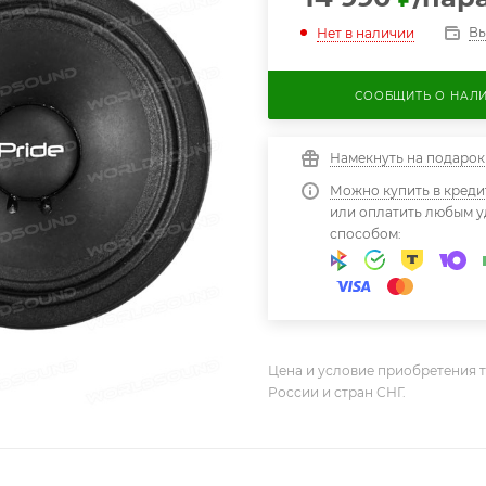
Вы
Нет в наличии
СООБЩИТЬ О НАЛ
Намекнуть на подарок
Можно купить в креди
или оплатить любым 
способом:
Цена и условие приобретения т
России и стран СНГ.