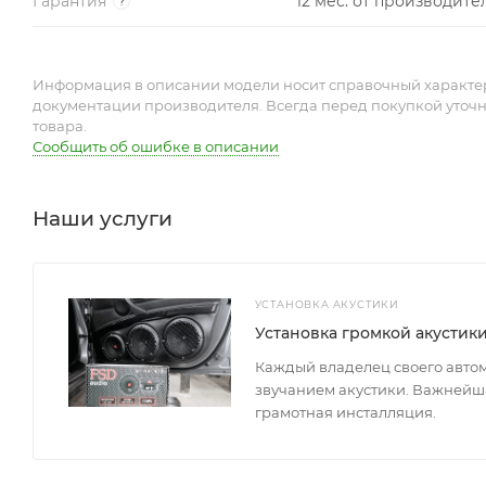
Гарантия
12 мес. от производите
?
Информация в описании модели носит справочный характер 
документации производителя. Всегда перед покупкой уточ
товара.
Сообщить об ошибке в описании
Наши услуги
УСТАНОВКА АКУСТИКИ
Установка громкой акустик
Каждый владелец своего авто
звучанием акустики. Важнейша
грамотная инсталляция.