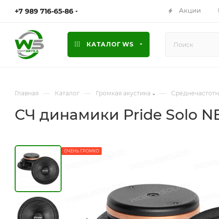
Акции
+7 989 716-65-86
КАТАЛОГ WS
—
—
—
Главная
Каталог
Громкая акустика
Среднечастотн
СЧ динамики Pride Solo NEO 
ОЧЕНЬ ГРОМКО