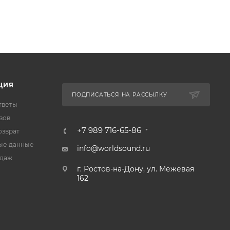
ЦИЯ
ПОДПИСАТЬСЯ НА РАССЫЛКУ
тветы
зов
+7 989 716-65-86
озврат
ые данные
info@worldsound.ru
одаж
г. Ростов-на-Дону, ул. Межевая
162