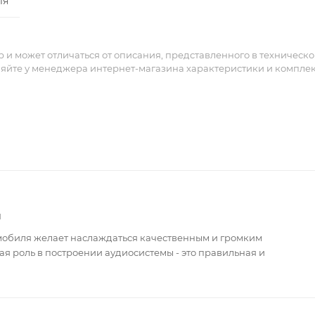
ля
и может отличаться от описания, представленного в техническ
няйте у менеджера интернет-магазина характеристики и компле
и
мобиля желает наслаждаться качественным и громким
я роль в построении аудиосистемы - это правильная и