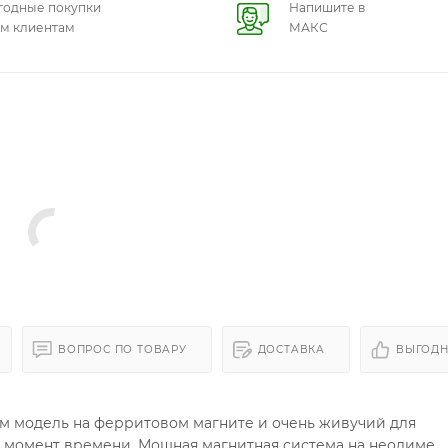
годные покупки
Напишите в
ем клиентам
МАКС
ВОПРОС ПО ТОВАРУ
ДОСТАВКА
ВЫГОДН
чем модель на ферритовом магните и очень живучий для
 момент времени. Мощная магнитная система на неодиме.