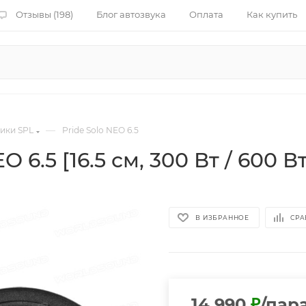
Отзывы (198)
Блог автозвука
Оплата
Как купить
—
ики SPL
Pride Solo NEO 6.5
6.5 [16.5 см, 300 Вт / 600 Вт
В ИЗБРАННОЕ
СРА
14 990
₽
/пар