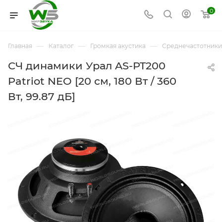
0
—
—
—
Главная
Каталог
Громкая акустика
Среднечастотники
СЧ динамики Урал AS-PT200
Patriot NEO [20 см, 180 Вт / 360
Вт, 99.87 дБ]