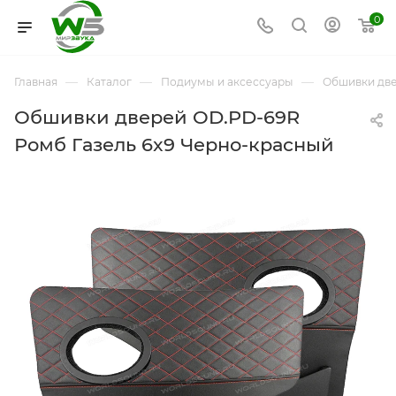
0
—
—
—
Главная
Каталог
Подиумы и аксессуары
Обшивки дв
Обшивки дверей OD.PD-69R
Ромб Газель 6x9 Черно-красный