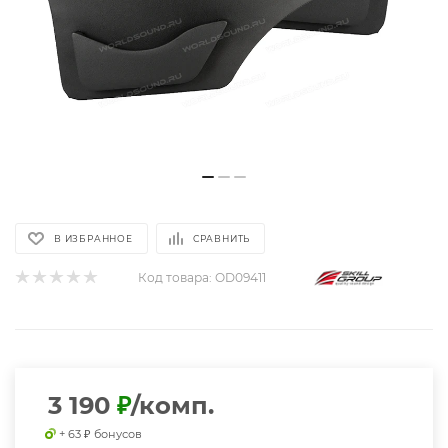
В ИЗБРАННОЕ
СРАВНИТЬ
Код товара:
OD09411
3 190
₽
/комп.
+ 63 ₽ бонусов