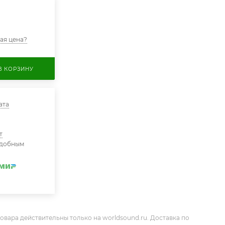
ая цена?
В КОРЗИНУ
ата
т
удобным
овара действительны только на worldsound.ru. Доставка по