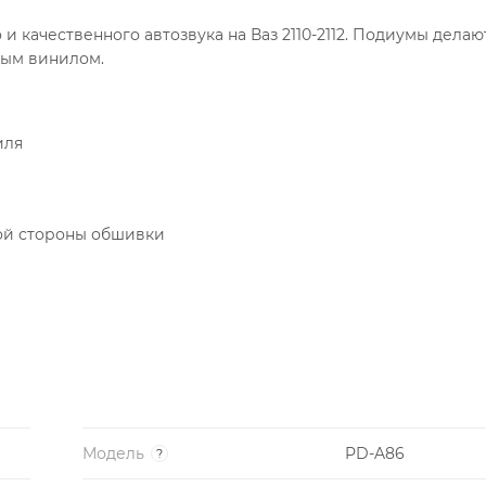
 качественного автозвука на Ваз 2110-2112. Подиумы делаю
ным винилом.
иля
ой стороны обшивки
Модель
PD-A86
?