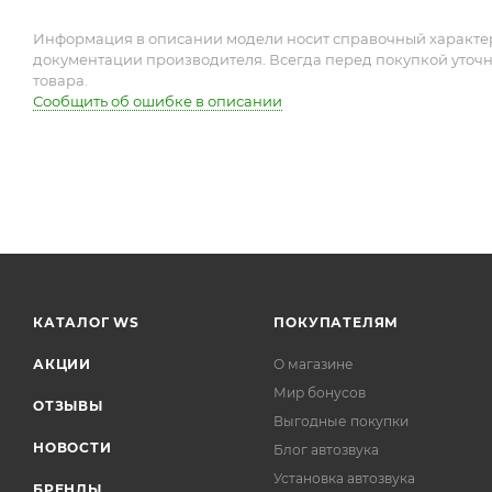
Информация в описании модели носит справочный характер 
документации производителя. Всегда перед покупкой уточ
товара.
Сообщить об ошибке в описании
КАТАЛОГ WS
ПОКУПАТЕЛЯМ
АКЦИИ
О магазине
Мир бонусов
ОТЗЫВЫ
Выгодные покупки
НОВОСТИ
Блог автозвука
Установка автозвука
БРЕНДЫ