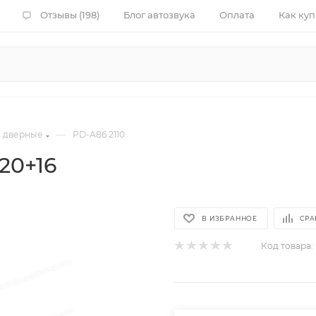
Отзывы (198)
Блог автозвука
Оплата
Как куп
—
 дверные
PD-A86 2110
20+16
В ИЗБРАННОЕ
СРА
Код товара: