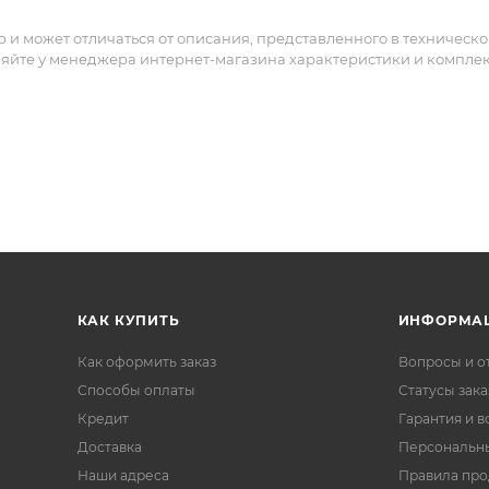
и может отличаться от описания, представленного в техническ
няйте у менеджера интернет-магазина характеристики и компле
КАК КУПИТЬ
ИНФОРМА
Как оформить заказ
Вопросы и о
Способы оплаты
Статусы зака
Кредит
Гарантия и в
Доставка
Персональн
Наши адреса
Правила пр