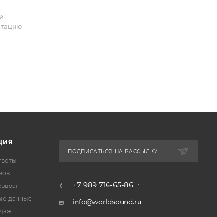
ой
ктацию
ЦИЯ
ПОДПИСАТЬСЯ НА РАССЫЛКУ
тветы
зов
+7 989 716-65-86
озврат
ые данные
info@worldsound.ru
одаж