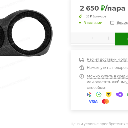
2 650
₽
/пара
+ 53 ₽ бонусов
Высок
В наличии
Расчет доставки и опл
Намекнуть на подарок
Можно купить в креди
или оплатить любым 
способом:
Цена и условие приобретения т