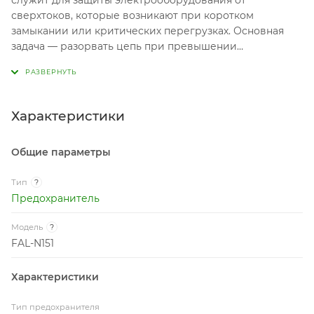
служит для защиты электрооборудования от
сверхтоков, которые возникают при коротком
замыкании или критических перегрузках. Основная
задача — разорвать цепь при превышении
допустимого тока, чтобы предотвратить возгорание,
перегрев или повреждение компонентов
аудиосистемы (автомагнитолы, усилителя).
Характеристики
Общие параметры
Тип
?
Предохранитель
Модель
?
FAL-N151
Характеристики
Тип предохранителя