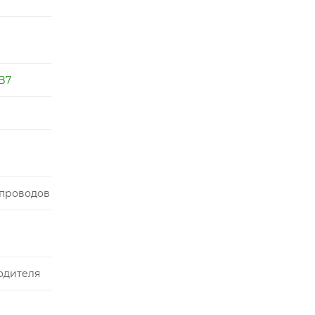
 B7
 проводов
водителя