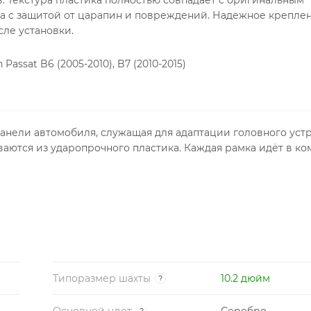
ра c защитой от царапин и повреждений. Надежное крепле
сле установки.
ssat B6 (2005-2010), B7 (2010-2015)
панели автомобиля, служащая для адаптации головного уст
ваются из ударопрочного пластика. Каждая рамка идёт в ко
Типоразмер шахты
10.2 дюйм
?
Основной цвет
Серебро
?