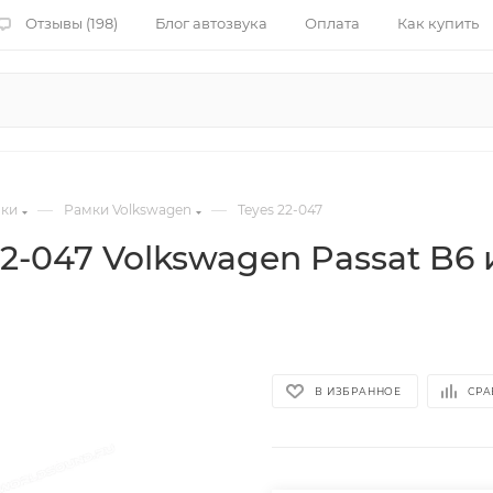
Отзывы (198)
Блог автозвука
Оплата
Как купить
—
—
мки
Рамки Volkswagen
Teyes 22-047
-047 Volkswagen Passat B6 и
В ИЗБРАННОЕ
СРА