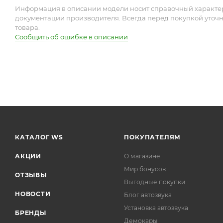
Информация в описании модели носит справочный характер 
документации производителя. Всегда перед покупкой уточ
товара.
Сообщить об ошибке в описании
КАТАЛОГ WS
ПОКУПАТЕЛЯМ
АКЦИИ
О магазине
Мир бонусов
ОТЗЫВЫ
Выгодные покупки
НОВОСТИ
Блог автозвука
Установка автозвука
БРЕНДЫ
Демокары