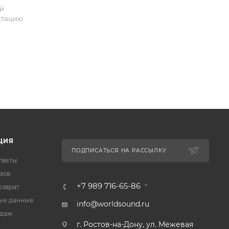
ой
ктацию
ЦИЯ
ПОДПИСАТЬСЯ НА РАССЫЛКУ
тветы
зов
+7 989 716-65-86
озврат
ые данные
info@worldsound.ru
одаж
г. Ростов-на-Дону, ул. Межевая