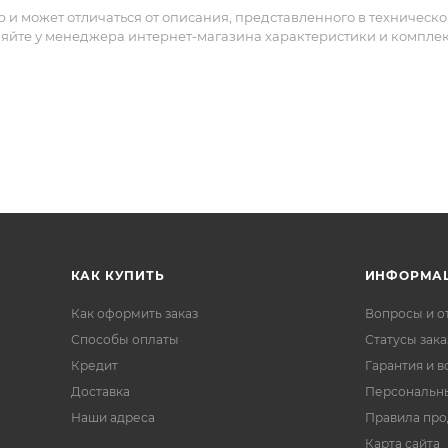
и может отличаться от описания, представленного в техническ
няйте у менеджера интернет-магазина характеристики и компле
КАК КУПИТЬ
ИНФОРМА
Как оформить заказ
Вопросы и о
Способы оплаты
Статусы зака
Кредит
Гарантия и в
Доставка
Персональн
Наши адреса
Правила пр
Карта сайта